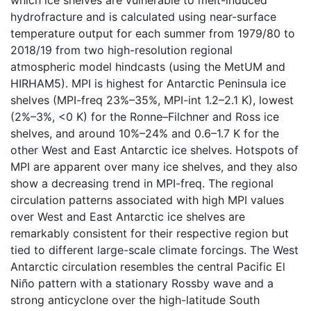
which ice shelves are vulnerable to melt-induced
hydrofracture and is calculated using near-surface
temperature output for each summer from 1979/80 to
2018/19 from two high-resolution regional
atmospheric model hindcasts (using the MetUM and
HIRHAM5). MPI is highest for Antarctic Peninsula ice
shelves (MPI-freq 23%–35%, MPI-int 1.2–2.1 K), lowest
(2%–3%, <0 K) for the Ronne–Filchner and Ross ice
shelves, and around 10%–24% and 0.6–1.7 K for the
other West and East Antarctic ice shelves. Hotspots of
MPI are apparent over many ice shelves, and they also
show a decreasing trend in MPI-freq. The regional
circulation patterns associated with high MPI values
over West and East Antarctic ice shelves are
remarkably consistent for their respective region but
tied to different large-scale climate forcings. The West
Antarctic circulation resembles the central Pacific El
Niño pattern with a stationary Rossby wave and a
strong anticyclone over the high-latitude South