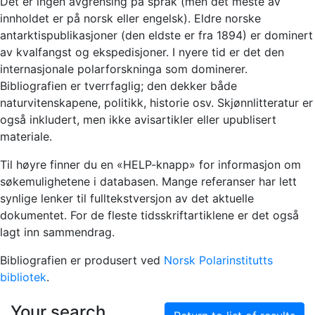
Det er ingen avgrensing på språk (men det meste av
innholdet er på norsk eller engelsk). Eldre norske
antarktispublikasjoner (den eldste er fra 1894) er dominert
av kvalfangst og ekspedisjoner. I nyere tid er det den
internasjonale polarforskninga som dominerer.
Bibliografien er tverrfaglig; den dekker både
naturvitenskapene, politikk, historie osv. Skjønnlitteratur er
også inkludert, men ikke avisartikler eller upublisert
materiale.
Til høyre finner du en «HELP-knapp» for informasjon om
søkemulighetene i databasen. Mange referanser har lett
synlige lenker til fulltekstversjon av det aktuelle
dokumentet. For de fleste tidsskriftartiklene er det også
lagt inn sammendrag.
Bibliografien er produsert ved
Norsk Polarinstitutts
bibliotek
.
Your search