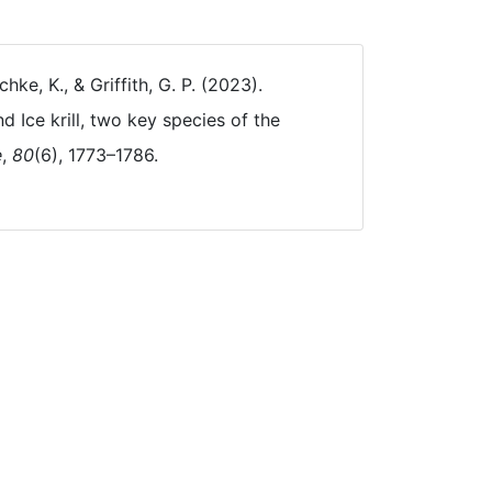
chke, K., & Griffith, G. P. (2023).
d Ice krill, two key species of the
e
,
80
(6), 1773–1786.