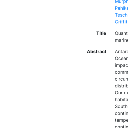
Murph
Pehlk
Tesch
Griffi
Title
Quanti
marin
Abstract
Antarc
Ocean
impac
commer
circum
distr
Our m
habita
Southe
contin
temper
contin