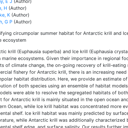
y, E J
(Author)
e, H
(Author)
ke, K
(Author)
th, G P
(Author)
fying circumpolar summer habitat for Antarctic krill and Ice
e ecosystem
tic krill (Euphausia superba) and Ice krill (Euphausia cryst
 marine ecosystems. Given their importance in regional fo
ts of climate change, the on-going recovery of krill-eati
cial fishery for Antarctic krill, there is an increasing need
polar habitat distribution. Here, we provide an estimate o
ibution of both species using an ensemble of habitat model
odels were able to resolve the segregated habitats of both 
t for Antarctic krill is mainly situated in the open ocean an
rn Ocean, while Ice krill habitat was concentrated more ev
ental shelf. Ice krill habitat was mainly predicted by sur
ature, while Antarctic krill was additionally characterized
ental shelf edge, and surface salinity. Our results further