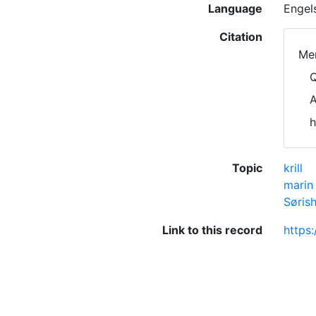
Language
Engel
Citation
Mer
Q
A
h
Topic
krill
marin 
Søris
Link to this record
https