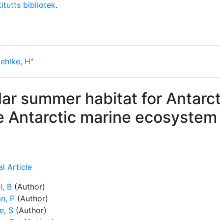
itutts bibliotek
.
ehlke, H"
r summer habitat for Antarctic 
he Antarctic marine ecosystem
l Article
l, B
(Author)
n, P
(Author)
e, S
(Author)