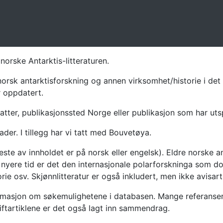
norske Antarktis-litteraturen.
norsk antarktisforskning og annen virksomhet/historie i det 
r oppdatert.
atter, publikasjonssted Norge eller publikasjon som har uts
ader. I tillegg har vi tatt med Bouvetøya.
te av innholdet er på norsk eller engelsk). Eldre norske an
nyere tid er det den internasjonale polarforskninga som dom
ie osv. Skjønnlitteratur er også inkludert, men ikke avisarti
masjon om søkemulighetene i databasen. Mange referanser har
riftartiklene er det også lagt inn sammendrag.