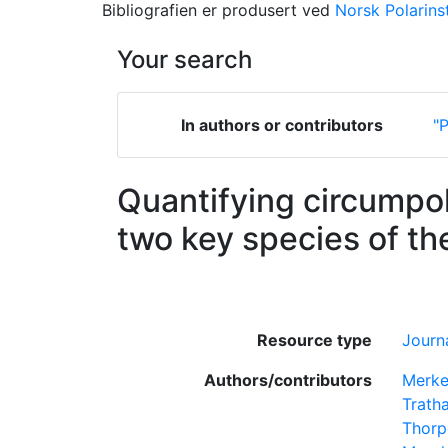
Bibliografien er produsert ved
Norsk Polarinst
Your search
In authors or contributors
"P
Quantifying circumpola
two key species of t
Resource type
Journa
Authors/contributors
Merke
Tratha
Thorp