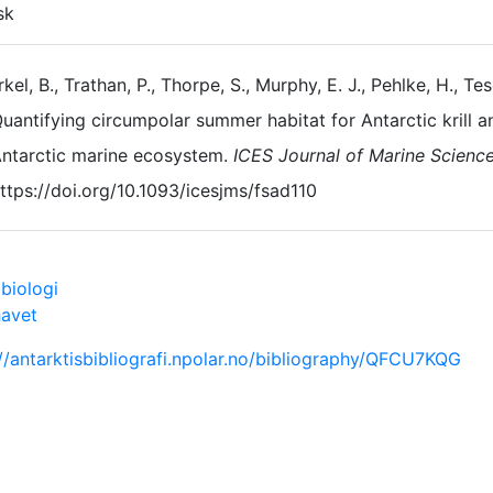
sk
kel, B., Trathan, P., Thorpe, S., Murphy, E. J., Pehlke, H., Tes
uantifying circumpolar summer habitat for Antarctic krill an
ntarctic marine ecosystem.
ICES Journal of Marine Scienc
ttps://doi.org/10.1093/icesjms/fsad110
biologi
havet
://antarktisbibliografi.npolar.no/bibliography/QFCU7KQG