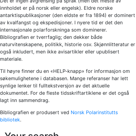
Det er ingen avgrensing på språk (men det meste av
innholdet er på norsk eller engelsk). Eldre norske
antarktispublikasjoner (den eldste er fra 1894) er dominert
av kvalfangst og ekspedisjoner. I nyere tid er det den
internasjonale polarforskninga som dominerer.
Bibliografien er tverrfaglig; den dekker både
naturvitenskapene, politikk, historie osv. Skjønnlitteratur er
også inkludert, men ikke avisartikler eller upublisert
materiale.
Til høyre finner du en «HELP-knapp» for informasjon om
søkemulighetene i databasen. Mange referanser har lett
synlige lenker til fulltekstversjon av det aktuelle
dokumentet. For de fleste tidsskriftartiklene er det også
lagt inn sammendrag.
Bibliografien er produsert ved
Norsk Polarinstitutts
bibliotek
.