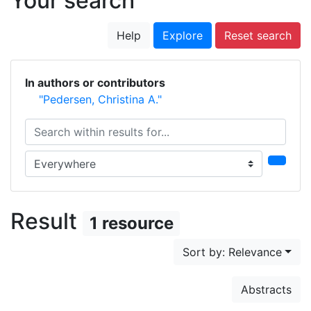
Your search
Help
Explore
Reset search
In authors or contributors
"Pedersen, Christina A."
Search within results for...
Search in...
Result
1 resource
Sort by: Relevance
Abstracts