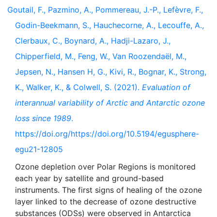
Goutail, F., Pazmino, A., Pommereau, J.-P., Lefèvre, F.,
Godin-Beekmann, S., Hauchecorne, A., Lecouffe, A.,
Clerbaux, C., Boynard, A., Hadji-Lazaro, J.,
Chipperfield, M., Feng, W., Van Roozendaël, M.,
Jepsen, N., Hansen H, G., Kivi, R., Bognar, K., Strong,
K., Walker, K., & Colwell, S. (2021).
Evaluation of
interannual variability of Arctic and Antarctic ozone
loss since 1989
.
https://doi.org/https://doi.org/10.5194/egusphere-
egu21-12805
Ozone depletion over Polar Regions is monitored
each year by satellite and ground-based
instruments. The first signs of healing of the ozone
layer linked to the decrease of ozone destructive
substances (ODSs) were observed in Antarctica