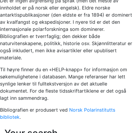
Det er ingen avgrensing på språk (men det meste av
innholdet er på norsk eller engelsk). Eldre norske
antarktispublikasjoner (den eldste er fra 1894) er dominert
av kvalfangst og ekspedisjoner. I nyere tid er det den
internasjonale polarforskninga som dominerer.
Bibliografien er tverrfaglig; den dekker både
naturvitenskapene, politikk, historie osv. Skjønnlitteratur er
også inkludert, men ikke avisartikler eller upublisert
materiale.
Til høyre finner du en «HELP-knapp» for informasjon om
søkemulighetene i databasen. Mange referanser har lett
synlige lenker til fulltekstversjon av det aktuelle
dokumentet. For de fleste tidsskriftartiklene er det også
lagt inn sammendrag.
Bibliografien er produsert ved
Norsk Polarinstitutts
bibliotek
.