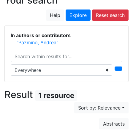
Your search
Help
Explore
Reset search
In authors or contributors
"Pazmino, Andrea"
Search within results for...
Search in...
Result
1 resource
Sort by: Relevance
Abstracts