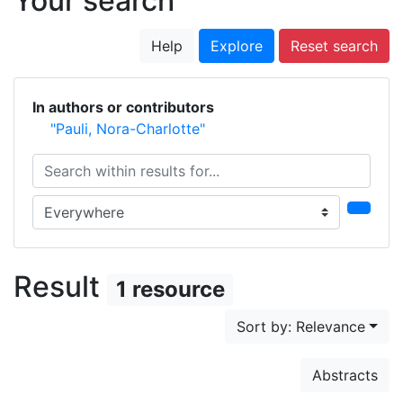
Your search
Help
Explore
Reset search
In authors or contributors
"Pauli, Nora-Charlotte"
Search within results for...
Search in...
Result
1 resource
Sort by: Relevance
Abstracts