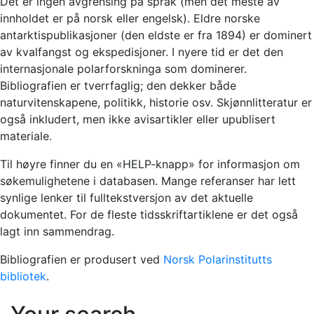
Det er ingen avgrensing på språk (men det meste av
innholdet er på norsk eller engelsk). Eldre norske
antarktispublikasjoner (den eldste er fra 1894) er dominert
av kvalfangst og ekspedisjoner. I nyere tid er det den
internasjonale polarforskninga som dominerer.
Bibliografien er tverrfaglig; den dekker både
naturvitenskapene, politikk, historie osv. Skjønnlitteratur er
også inkludert, men ikke avisartikler eller upublisert
materiale.
Til høyre finner du en «HELP-knapp» for informasjon om
søkemulighetene i databasen. Mange referanser har lett
synlige lenker til fulltekstversjon av det aktuelle
dokumentet. For de fleste tidsskriftartiklene er det også
lagt inn sammendrag.
Bibliografien er produsert ved
Norsk Polarinstitutts
bibliotek
.