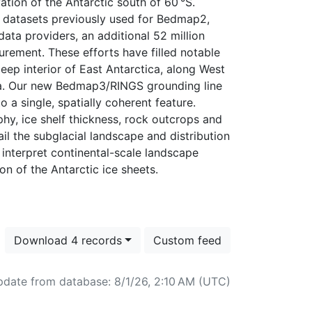
ation of the Antarctic south of 60 °S.
 datasets previously used for Bedmap2,
ata providers, an additional 52 million
surement. These efforts have filled notable
eep interior of East Antarctica, along West
ula. Our new Bedmap3/RINGS grounding line
o a single, spatially coherent feature.
, ice shelf thickness, rock outcrops and
l the subglacial landscape and distribution
 interpret continental-scale landscape
Download 4 records
Custom feed
pdate from database: 8/1/26, 2:10 AM (UTC)