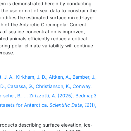
tem is demonstrated herein by conducting
 the use or not of seal data to constrain the
 modifies the estimated surface mixed-layer
th of the Antarctic Circumpolar Current.
 of sea ice concentration is improved,
ted animals efficiently reduce a critical
ring polar climate variability will continue
, J. A., Kirkham, J. D., Aitken, A., Bamber, J.,
. D., Casassa, G., Christianson, K., Conway,
Dorschel, B., … Zirizzotti, A. (2025). Bedmap3
tasets for Antarctica.
Scientific Data
,
12
(1),
roducts describing surface elevation, ice-