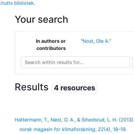
itutts bibliotek
.
Your search
In authors or
"Nost, Ole A."
contributors
Search within results for...
S
Results
4 resources
Hattermann, T., Nøst, O. A., & Smedsrud, L. H. (2013).
norsk magasin for klimaforskning
,
22
(4), 18–19.