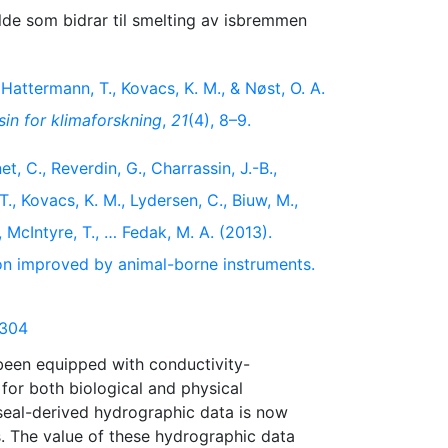
lde som bidrar til smelting av isbremmen
 Hattermann, T., Kovacs, K. M., & Nøst, O. A.
in for klimaforskning
,
21
(4), 8–9.
t, C., Reverdin, G., Charrassin, J.-B.,
 T., Kovacs, K. M., Lydersen, C., Biuw, M.,
, McIntyre, T., … Fedak, M. A. (2013).
ion improved by animal-borne instruments.
8304
been equipped with conductivity-
for both biological and physical
 seal-derived hydrographic data is now
s. The value of these hydrographic data