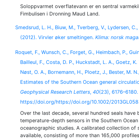
Soloppvarmet overflatevann er en sentral varmeki
Smedsrud, L. H., Biuw, M., Tverberg, V., Lydersen, C.,
(2012). Virvler øker smeltingen.
Klima: norsk magas
Roquet, F., Wunsch, C., Forget, G., Heimbach, P., Guine
Bailleul, F., Costa, D. P., Huckstadt, L. A., Goetz, K.
Nøst, O. A., Bornemann, H., Ploetz, J., Bester, M. N.
Estimates of the Southern Ocean general circulat
Geophysical Research Letters
,
40
(23), 6176–6180.
https://doi.org/https://doi.org/10.1002/2013GL05
Over the last decade, several hundred seals have 
temperature-depth sensors in the Southern Ocean 
oceanographic studies. A calibrated collection of
available, consisting of more than 165,000 profile