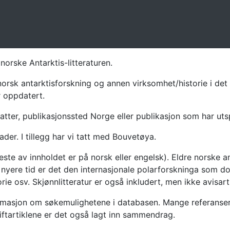
norske Antarktis-litteraturen.
norsk antarktisforskning og annen virksomhet/historie i det 
r oppdatert.
atter, publikasjonssted Norge eller publikasjon som har uts
ader. I tillegg har vi tatt med Bouvetøya.
te av innholdet er på norsk eller engelsk). Eldre norske an
nyere tid er det den internasjonale polarforskninga som dom
ie osv. Skjønnlitteratur er også inkludert, men ikke avisarti
masjon om søkemulighetene i databasen. Mange referanser har
riftartiklene er det også lagt inn sammendrag.