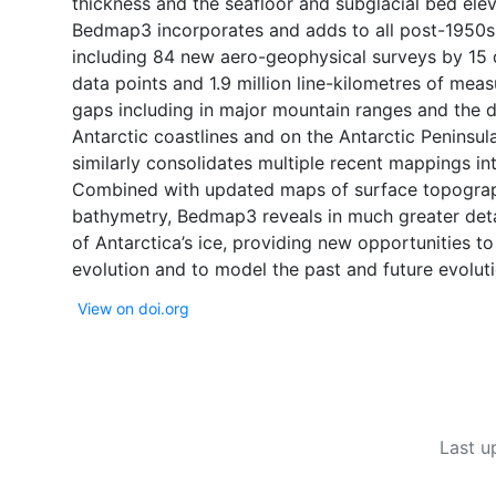
thickness and the seafloor and subglacial bed elev
Bedmap3 incorporates and adds to all post-1950s
including 84 new aero-geophysical surveys by 15 d
data points and 1.9 million line-kilometres of mea
gaps including in major mountain ranges and the d
Antarctic coastlines and on the Antarctic Penins
similarly consolidates multiple recent mappings int
Combined with updated maps of surface topography
bathymetry, Bedmap3 reveals in much greater detai
of Antarctica’s ice, providing new opportunities to
View on doi.org
Last u