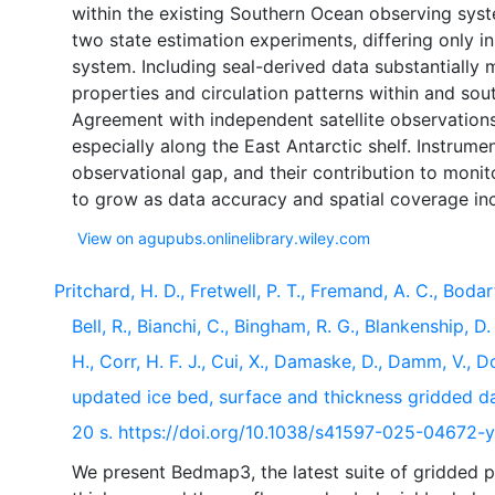
within the existing Southern Ocean observing sys
two state estimation experiments, differing only in
system. Including seal-derived data substantially
properties and circulation patterns within and sou
Agreement with independent satellite observations
especially along the East Antarctic shelf. Instrumen
observational gap, and their contribution to monito
View on agupubs.onlinelibrary.wiley.com
Pritchard, H. D., Fretwell, P. T., Fremand, A. C., Bodart
Bell, R., Bianchi, C., Bingham, R. G., Blankenship, D
H., Corr, H. F. J., Cui, X., Damaske, D., Damm, V., 
updated ice bed, surface and thickness gridded da
20 s. https://doi.org/10.1038/s41597-025-04672-y
We present Bedmap3, the latest suite of gridded p