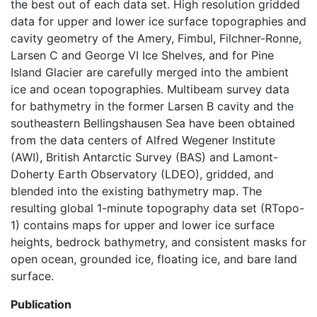
the best out of each data set. High resolution gridded
data for upper and lower ice surface topographies and
cavity geometry of the Amery, Fimbul, Filchner-Ronne,
Larsen C and George VI Ice Shelves, and for Pine
Island Glacier are carefully merged into the ambient
ice and ocean topographies. Multibeam survey data
for bathymetry in the former Larsen B cavity and the
southeastern Bellingshausen Sea have been obtained
from the data centers of Alfred Wegener Institute
(AWI), British Antarctic Survey (BAS) and Lamont-
Doherty Earth Observatory (LDEO), gridded, and
blended into the existing bathymetry map. The
resulting global 1-minute topography data set (RTopo-
1) contains maps for upper and lower ice surface
heights, bedrock bathymetry, and consistent masks for
open ocean, grounded ice, floating ice, and bare land
surface.
Publication