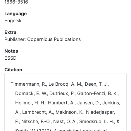
1866-3516
Language
Engelsk
Extra
Publisher: Copernicus Publications
Notes
ESSD
Citation
Timmermann, R., Le Brocq, A. M., Deen, T. J.,
Domack, E. W., Dutrieux, P., Galton-Fenzi, B. K.,
Hellmer, H. H., Humbert, A., Jansen, D., Jenkins,
A., Lambrecht, A., Makinson, K., Niederjasper,
F., Nitsche, F.-O., Nøst, O. A., Smedsrud, L. H., &
Smith, W. (2010). A consistent data set of