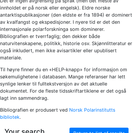
Det er ingen avgrensing på språk (men det meste av
innholdet er på norsk eller engelsk). Eldre norske
antarktispublikasjoner (den eldste er fra 1894) er dominert
av kvalfangst og ekspedisjoner. I nyere tid er det den
internasjonale polarforskninga som dominerer.
Bibliografien er tverrfaglig; den dekker både
naturvitenskapene, politikk, historie osv. Skjønnlitteratur er
også inkludert, men ikke avisartikler eller upublisert
materiale.
Til høyre finner du en «HELP-knapp» for informasjon om
søkemulighetene i databasen. Mange referanser har lett
synlige lenker til fulltekstversjon av det aktuelle
dokumentet. For de fleste tidsskriftartiklene er det også
lagt inn sammendrag.
Bibliografien er produsert ved
Norsk Polarinstitutts
bibliotek
.
Your search