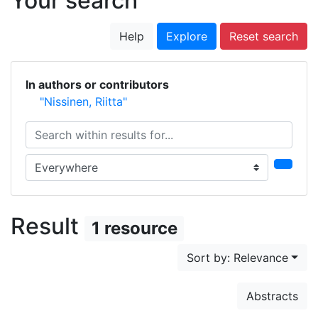
Your search
Help
Explore
Reset search
In authors or contributors
"Nissinen, Riitta"
Search within results for...
Search in...
Result
1 resource
Sort by: Relevance
Abstracts