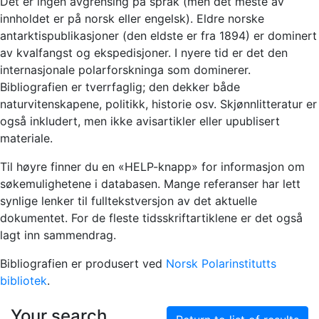
Det er ingen avgrensing på språk (men det meste av
innholdet er på norsk eller engelsk). Eldre norske
antarktispublikasjoner (den eldste er fra 1894) er dominert
av kvalfangst og ekspedisjoner. I nyere tid er det den
internasjonale polarforskninga som dominerer.
Bibliografien er tverrfaglig; den dekker både
naturvitenskapene, politikk, historie osv. Skjønnlitteratur er
også inkludert, men ikke avisartikler eller upublisert
materiale.
Til høyre finner du en «HELP-knapp» for informasjon om
søkemulighetene i databasen. Mange referanser har lett
synlige lenker til fulltekstversjon av det aktuelle
dokumentet. For de fleste tidsskriftartiklene er det også
lagt inn sammendrag.
Bibliografien er produsert ved
Norsk Polarinstitutts
bibliotek
.
Your search