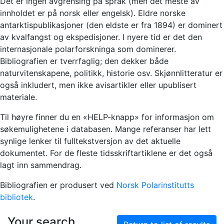
Det er ingen avgrensing på språk (men det meste av
innholdet er på norsk eller engelsk). Eldre norske
antarktispublikasjoner (den eldste er fra 1894) er dominert
av kvalfangst og ekspedisjoner. I nyere tid er det den
internasjonale polarforskninga som dominerer.
Bibliografien er tverrfaglig; den dekker både
naturvitenskapene, politikk, historie osv. Skjønnlitteratur er
også inkludert, men ikke avisartikler eller upublisert
materiale.
Til høyre finner du en «HELP-knapp» for informasjon om
søkemulighetene i databasen. Mange referanser har lett
synlige lenker til fulltekstversjon av det aktuelle
dokumentet. For de fleste tidsskriftartiklene er det også
lagt inn sammendrag.
Bibliografien er produsert ved
Norsk Polarinstitutts
bibliotek
.
Your search