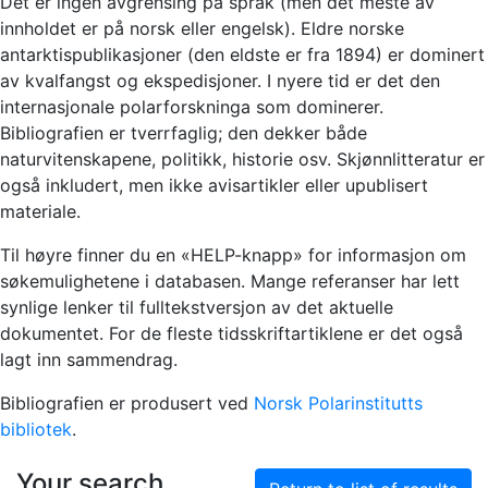
Det er ingen avgrensing på språk (men det meste av
innholdet er på norsk eller engelsk). Eldre norske
antarktispublikasjoner (den eldste er fra 1894) er dominert
av kvalfangst og ekspedisjoner. I nyere tid er det den
internasjonale polarforskninga som dominerer.
Bibliografien er tverrfaglig; den dekker både
naturvitenskapene, politikk, historie osv. Skjønnlitteratur er
også inkludert, men ikke avisartikler eller upublisert
materiale.
Til høyre finner du en «HELP-knapp» for informasjon om
søkemulighetene i databasen. Mange referanser har lett
synlige lenker til fulltekstversjon av det aktuelle
dokumentet. For de fleste tidsskriftartiklene er det også
lagt inn sammendrag.
Bibliografien er produsert ved
Norsk Polarinstitutts
bibliotek
.
Your search