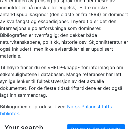
Det er ingen avgrensing på språk (men det meste av
innholdet er på norsk eller engelsk). Eldre norske
antarktispublikasjoner (den eldste er fra 1894) er dominert
av kvalfangst og ekspedisjoner. I nyere tid er det den
internasjonale polarforskninga som dominerer.
Bibliografien er tverrfaglig; den dekker både
naturvitenskapene, politikk, historie osv. Skjønnlitteratur er
også inkludert, men ikke avisartikler eller upublisert
materiale.
Til høyre finner du en «HELP-knapp» for informasjon om
søkemulighetene i databasen. Mange referanser har lett
synlige lenker til fulltekstversjon av det aktuelle
dokumentet. For de fleste tidsskriftartiklene er det også
lagt inn sammendrag.
Bibliografien er produsert ved
Norsk Polarinstitutts
bibliotek
.
Your search