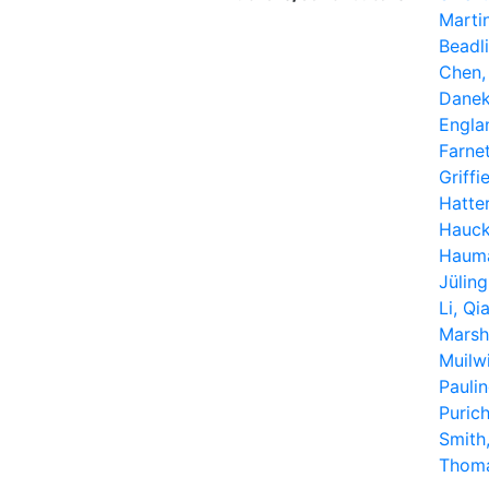
Marti
Beadl
Chen, 
Danek
Engla
Farnet
Griffi
Hatte
Hauck
Hauma
Jüling
Li, Qi
Marsh
Muilw
Pauli
Purich
Smith,
Thoma