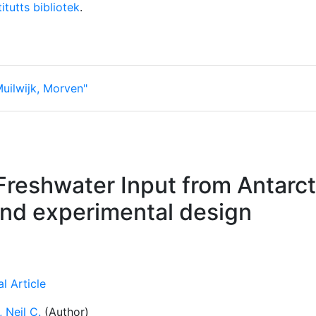
itutts bibliotek
.
uilwijk, Morven"
eshwater Input from Antarctic
 and experimental design
l Article
 Neil C.
(Author)