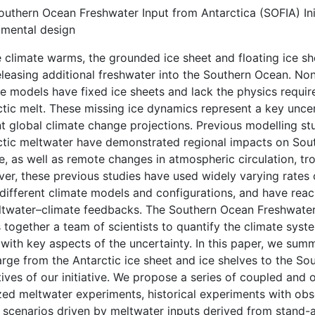
uthern Ocean Freshwater Input from Antarctica (SOFIA) Initi
imental design
e climate warms, the grounded ice sheet and floating ice sh
leasing additional freshwater into the Southern Ocean. Non
te models have fixed ice sheets and lack the physics requi
tic melt. These missing ice dynamics represent a key uncert
nt global climate change projections. Previous modelling st
ctic meltwater have demonstrated regional impacts on Southe
e, as well as remote changes in atmospheric circulation, tro
er, these previous studies have used widely varying rates
 different climate models and configurations, and have rea
ltwater–climate feedbacks. The Southern Ocean Freshwater I
 together a team of scientists to quantify the climate sys
 with key aspects of the uncertainty. In this paper, we su
rge from the Antarctic ice sheet and ice shelves to the Sou
ives of our initiative. We propose a series of coupled and
zed meltwater experiments, historical experiments with obs
e scenarios driven by meltwater inputs derived from stand-