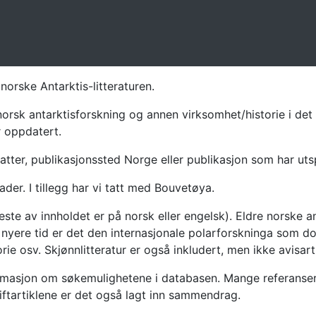
norske Antarktis-litteraturen.
norsk antarktisforskning og annen virksomhet/historie i det 
r oppdatert.
atter, publikasjonssted Norge eller publikasjon som har uts
ader. I tillegg har vi tatt med Bouvetøya.
te av innholdet er på norsk eller engelsk). Eldre norske an
nyere tid er det den internasjonale polarforskninga som dom
ie osv. Skjønnlitteratur er også inkludert, men ikke avisarti
masjon om søkemulighetene i databasen. Mange referanser har
riftartiklene er det også lagt inn sammendrag.