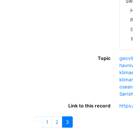
Swa
H
P
(
1
Topic
geovi
havni
klima
klima
osean
Søris
Link to this record
https:
1
2
3