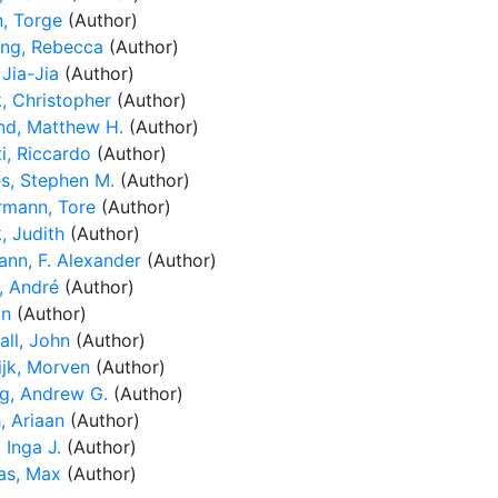
n, Torge
(Author)
ing, Rebecca
(Author)
Jia-Jia
(Author)
, Christopher
(Author)
nd, Matthew H.
(Author)
i, Riccardo
(Author)
es, Stephen M.
(Author)
rmann, Tore
(Author)
, Judith
(Author)
nn, F. Alexander
(Author)
, André
(Author)
an
(Author)
all, John
(Author)
ijk, Morven
(Author)
ng, Andrew G.
(Author)
, Ariaan
(Author)
 Inga J.
(Author)
s, Max
(Author)