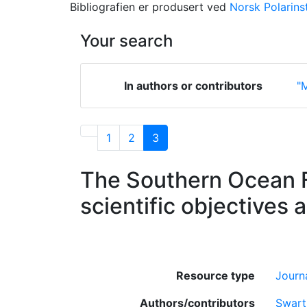
Bibliografien er produsert ved
Norsk Polarinst
Your search
In authors or contributors
"M
1
2
3
The Southern Ocean Fr
scientific objectives
Resource type
Journa
Authors/contributors
Swart,