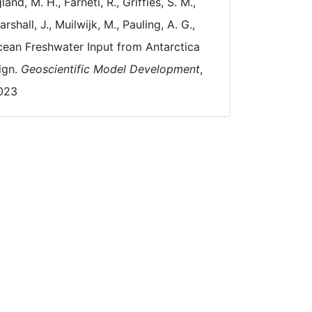
and, M. H., Farneti, R., Griffies, S. M.,
rshall, J., Muilwijk, M., Pauling, A. G.,
Ocean Freshwater Input from Antarctica
sign.
Geoscientific Model Development
,
2023