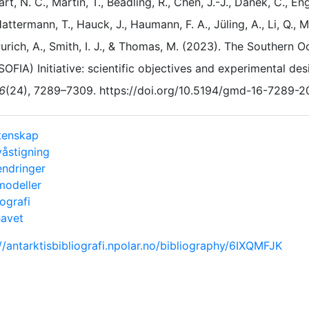
rt, N. C., Martin, T., Beadling, R., Chen, J.-J., Danek, C., Engl
attermann, T., Hauck, J., Haumann, F. A., Jüling, A., Li, Q., Ma
urich, A., Smith, I. J., & Thomas, M. (2023). The Southern 
SOFIA) Initiative: scientific objectives and experimental de
6
(24), 7289–7309. https://doi.org/10.5194/gmd-16-7289-
tenskap
våstigning
endringer
modeller
ografi
havet
//antarktisbibliografi.npolar.no/bibliography/6IXQMFJK