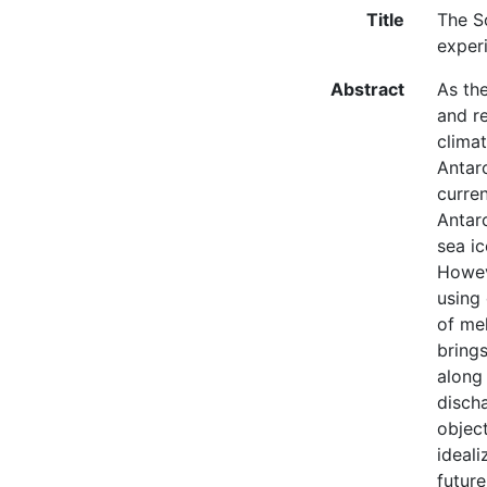
Title
The So
exper
Abstract
As th
and re
clima
Antarc
curre
Antar
sea ic
Howev
using
of me
brings
along
discha
object
ideali
futur