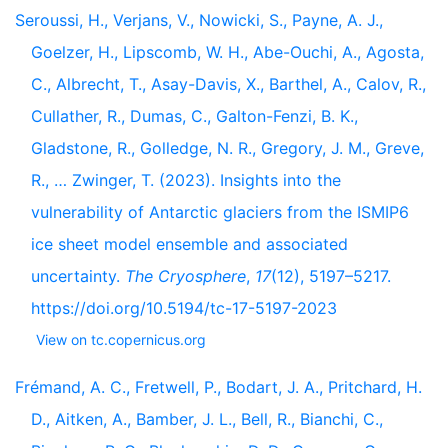
Seroussi, H., Verjans, V., Nowicki, S., Payne, A. J.,
Goelzer, H., Lipscomb, W. H., Abe-Ouchi, A., Agosta,
C., Albrecht, T., Asay-Davis, X., Barthel, A., Calov, R.,
Cullather, R., Dumas, C., Galton-Fenzi, B. K.,
Gladstone, R., Golledge, N. R., Gregory, J. M., Greve,
R., … Zwinger, T. (2023). Insights into the
vulnerability of Antarctic glaciers from the ISMIP6
ice sheet model ensemble and associated
uncertainty.
The Cryosphere
,
17
(12), 5197–5217.
https://doi.org/10.5194/tc-17-5197-2023
View on tc.copernicus.org
Frémand, A. C., Fretwell, P., Bodart, J. A., Pritchard, H.
D., Aitken, A., Bamber, J. L., Bell, R., Bianchi, C.,