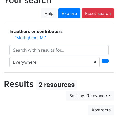
Your search
Help
Explore
Reset search
In authors or contributors
"Morlighem, M."
Search within results for...
Search in...
Results
2 resources
Sort by: Relevance
Abstracts