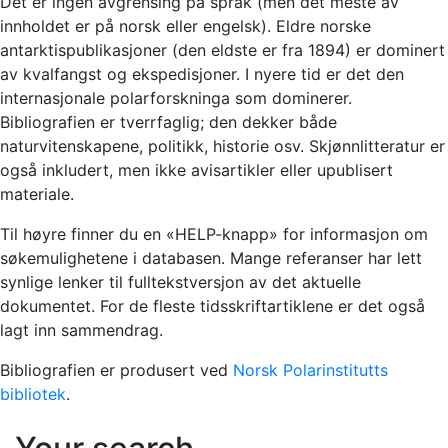
Det er ingen avgrensing på språk (men det meste av
innholdet er på norsk eller engelsk). Eldre norske
antarktispublikasjoner (den eldste er fra 1894) er dominert
av kvalfangst og ekspedisjoner. I nyere tid er det den
internasjonale polarforskninga som dominerer.
Bibliografien er tverrfaglig; den dekker både
naturvitenskapene, politikk, historie osv. Skjønnlitteratur er
også inkludert, men ikke avisartikler eller upublisert
materiale.
Til høyre finner du en «HELP-knapp» for informasjon om
søkemulighetene i databasen. Mange referanser har lett
synlige lenker til fulltekstversjon av det aktuelle
dokumentet. For de fleste tidsskriftartiklene er det også
lagt inn sammendrag.
Bibliografien er produsert ved
Norsk Polarinstitutts
bibliotek
.