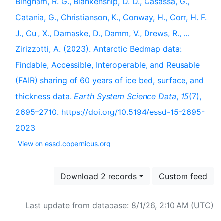
Bingham, R. G., Blankenship, D. D., Casassa, G.,
Catania, G., Christianson, K., Conway, H., Corr, H. F.
J., Cui, X., Damaske, D., Damm, V., Drews, R., …
Zirizzotti, A. (2023). Antarctic Bedmap data:
Findable, Accessible, Interoperable, and Reusable
(FAIR) sharing of 60 years of ice bed, surface, and
thickness data.
Earth System Science Data
,
15
(7),
2695–2710. https://doi.org/10.5194/essd-15-2695-
2023
View on essd.copernicus.org
Download 2 records
Custom feed
Last update from database: 8/1/26, 2:10 AM (UTC)