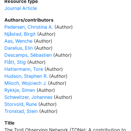
Resource type
Journal Article
Authors/contributors
Pedersen, Christina A.
(Author)
Njåstad, Birgit
(Author)
Aas, Wenche
(Author)
Darelius, Elin
(Author)
Descamps, Sébastien
(Author)
Flått, Stig
(Author)
Hattermann, Tore
(Author)
Hudson, Stephen R.
(Author)
Miloch, Wojciech J.
(Author)
Rykkje, Simen
(Author)
Schweitzer, Johannes
(Author)
Storvold, Rune
(Author)
Tronstad, Stein
(Author)
Title
The Troll Observing Network (TONe): A contribution to