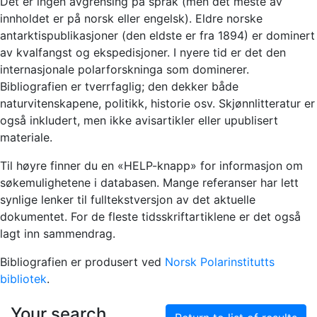
Det er ingen avgrensing på språk (men det meste av
innholdet er på norsk eller engelsk). Eldre norske
antarktispublikasjoner (den eldste er fra 1894) er dominert
av kvalfangst og ekspedisjoner. I nyere tid er det den
internasjonale polarforskninga som dominerer.
Bibliografien er tverrfaglig; den dekker både
naturvitenskapene, politikk, historie osv. Skjønnlitteratur er
også inkludert, men ikke avisartikler eller upublisert
materiale.
Til høyre finner du en «HELP-knapp» for informasjon om
søkemulighetene i databasen. Mange referanser har lett
synlige lenker til fulltekstversjon av det aktuelle
dokumentet. For de fleste tidsskriftartiklene er det også
lagt inn sammendrag.
Bibliografien er produsert ved
Norsk Polarinstitutts
bibliotek
.
Your search