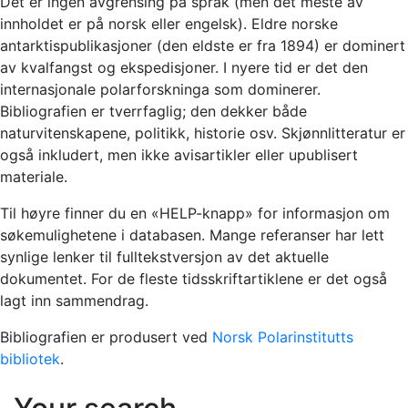
Det er ingen avgrensing på språk (men det meste av
innholdet er på norsk eller engelsk). Eldre norske
antarktispublikasjoner (den eldste er fra 1894) er dominert
av kvalfangst og ekspedisjoner. I nyere tid er det den
internasjonale polarforskninga som dominerer.
Bibliografien er tverrfaglig; den dekker både
naturvitenskapene, politikk, historie osv. Skjønnlitteratur er
også inkludert, men ikke avisartikler eller upublisert
materiale.
Til høyre finner du en «HELP-knapp» for informasjon om
søkemulighetene i databasen. Mange referanser har lett
synlige lenker til fulltekstversjon av det aktuelle
dokumentet. For de fleste tidsskriftartiklene er det også
lagt inn sammendrag.
Bibliografien er produsert ved
Norsk Polarinstitutts
bibliotek
.