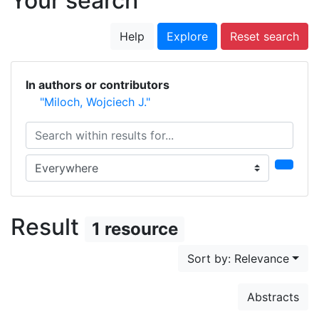
Your search
Help
Explore
Reset search
In authors or contributors
"Miloch, Wojciech J."
Search within results for...
Search in...
Result
1 resource
Sort by: Relevance
Abstracts