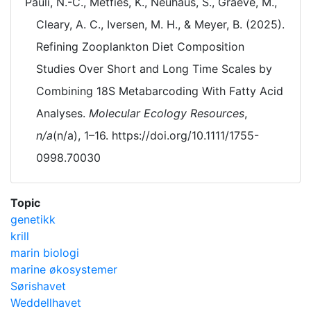
Pauli, N.-C., Metfies, K., Neuhaus, S., Graeve, M.,
Cleary, A. C., Iversen, M. H., & Meyer, B. (2025).
Refining Zooplankton Diet Composition
Studies Over Short and Long Time Scales by
Combining 18S Metabarcoding With Fatty Acid
Analyses.
Molecular Ecology Resources
,
n/a
(n/a), 1–16. https://doi.org/10.1111/1755-
0998.70030
Topic
genetikk
krill
marin biologi
marine økosystemer
Sørishavet
Weddellhavet