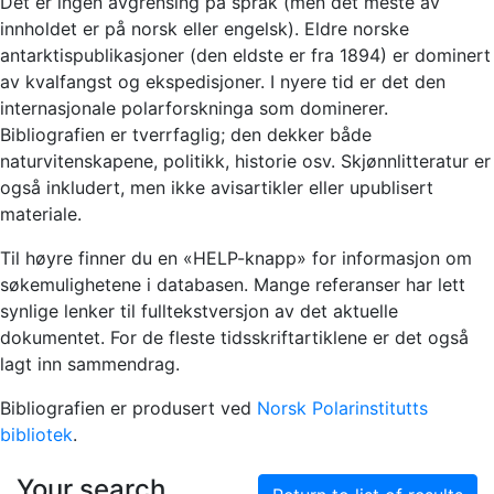
Det er ingen avgrensing på språk (men det meste av
innholdet er på norsk eller engelsk). Eldre norske
antarktispublikasjoner (den eldste er fra 1894) er dominert
av kvalfangst og ekspedisjoner. I nyere tid er det den
internasjonale polarforskninga som dominerer.
Bibliografien er tverrfaglig; den dekker både
naturvitenskapene, politikk, historie osv. Skjønnlitteratur er
også inkludert, men ikke avisartikler eller upublisert
materiale.
Til høyre finner du en «HELP-knapp» for informasjon om
søkemulighetene i databasen. Mange referanser har lett
synlige lenker til fulltekstversjon av det aktuelle
dokumentet. For de fleste tidsskriftartiklene er det også
lagt inn sammendrag.
Bibliografien er produsert ved
Norsk Polarinstitutts
bibliotek
.
Your search