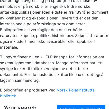
Det er ingen avgrensing på språk (men det meste av
innholdet er på norsk eller engelsk). Eldre norske
antarktispublikasjoner (den eldste er fra 1894) er dominert
av kvalfangst og ekspedisjoner. I nyere tid er det den
internasjonale polarforskninga som dominerer.
Bibliografien er tverrfaglig; den dekker både
naturvitenskapene, politikk, historie osv. Skjønnlitteratur er
også inkludert, men ikke avisartikler eller upublisert
materiale.
Til høyre finner du en «HELP-knapp» for informasjon om
søkemulighetene i databasen. Mange referanser har lett
synlige lenker til fulltekstversjon av det aktuelle
dokumentet. For de fleste tidsskriftartiklene er det også
lagt inn sammendrag.
Bibliografien er produsert ved
Norsk Polarinstitutts
bibliotek
.
Your search