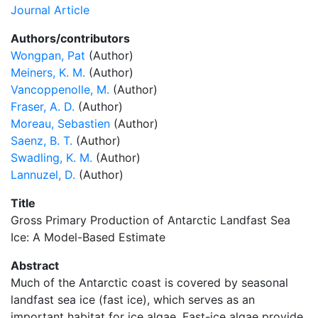
Journal Article
Authors/contributors
Wongpan, Pat
(Author)
Meiners, K. M.
(Author)
Vancoppenolle, M.
(Author)
Fraser, A. D.
(Author)
Moreau, Sebastien
(Author)
Saenz, B. T.
(Author)
Swadling, K. M.
(Author)
Lannuzel, D.
(Author)
Title
Gross Primary Production of Antarctic Landfast Sea
Ice: A Model-Based Estimate
Abstract
Much of the Antarctic coast is covered by seasonal
landfast sea ice (fast ice), which serves as an
important habitat for ice algae. Fast-ice algae provide