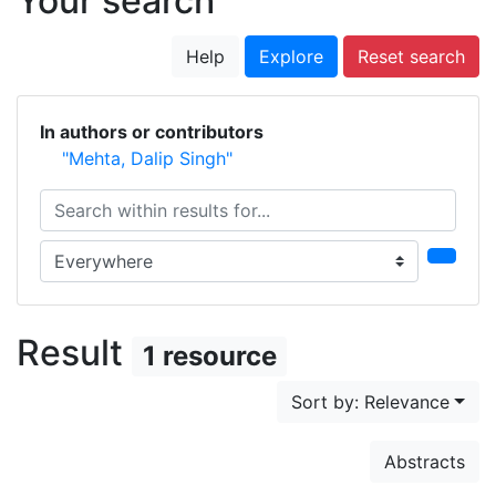
Your search
Help
Explore
Reset search
In authors or contributors
"Mehta, Dalip Singh"
Search within results for...
Search in...
Result
1 resource
Sort by: Relevance
Abstracts