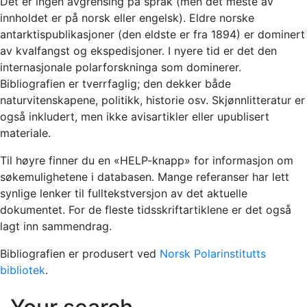
Det er ingen avgrensing på språk (men det meste av
innholdet er på norsk eller engelsk). Eldre norske
antarktispublikasjoner (den eldste er fra 1894) er dominert
av kvalfangst og ekspedisjoner. I nyere tid er det den
internasjonale polarforskninga som dominerer.
Bibliografien er tverrfaglig; den dekker både
naturvitenskapene, politikk, historie osv. Skjønnlitteratur er
også inkludert, men ikke avisartikler eller upublisert
materiale.
Til høyre finner du en «HELP-knapp» for informasjon om
søkemulighetene i databasen. Mange referanser har lett
synlige lenker til fulltekstversjon av det aktuelle
dokumentet. For de fleste tidsskriftartiklene er det også
lagt inn sammendrag.
Bibliografien er produsert ved
Norsk Polarinstitutts
bibliotek
.