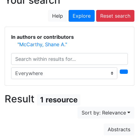
Your search
Help
Explore
Reset search
In authors or contributors
"McCarthy, Shane A."
Search within results for...
Search in...
Result
1 resource
Sort by: Relevance
Abstracts