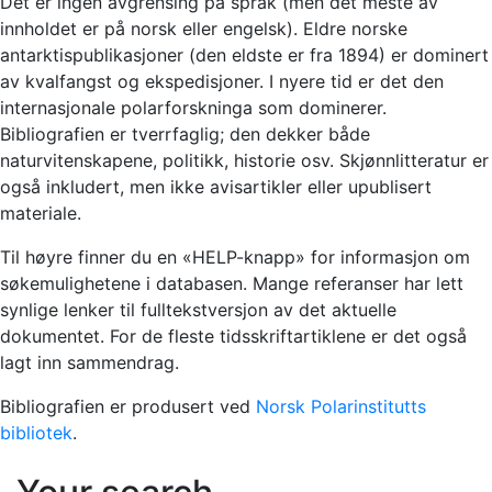
Det er ingen avgrensing på språk (men det meste av
innholdet er på norsk eller engelsk). Eldre norske
antarktispublikasjoner (den eldste er fra 1894) er dominert
av kvalfangst og ekspedisjoner. I nyere tid er det den
internasjonale polarforskninga som dominerer.
Bibliografien er tverrfaglig; den dekker både
naturvitenskapene, politikk, historie osv. Skjønnlitteratur er
også inkludert, men ikke avisartikler eller upublisert
materiale.
Til høyre finner du en «HELP-knapp» for informasjon om
søkemulighetene i databasen. Mange referanser har lett
synlige lenker til fulltekstversjon av det aktuelle
dokumentet. For de fleste tidsskriftartiklene er det også
lagt inn sammendrag.
Bibliografien er produsert ved
Norsk Polarinstitutts
bibliotek
.