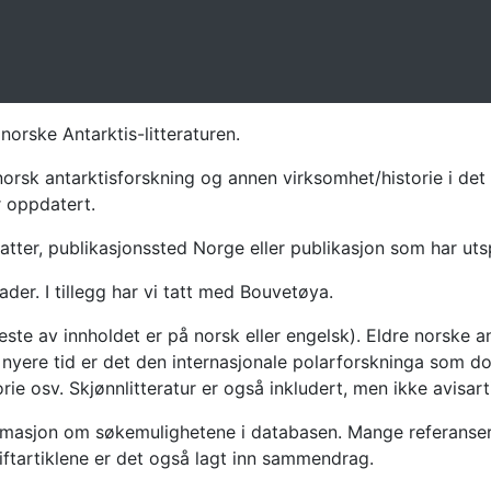
norske Antarktis-litteraturen.
norsk antarktisforskning og annen virksomhet/historie i det 
r oppdatert.
atter, publikasjonssted Norge eller publikasjon som har uts
ader. I tillegg har vi tatt med Bouvetøya.
te av innholdet er på norsk eller engelsk). Eldre norske an
nyere tid er det den internasjonale polarforskninga som dom
ie osv. Skjønnlitteratur er også inkludert, men ikke avisarti
masjon om søkemulighetene i databasen. Mange referanser har
riftartiklene er det også lagt inn sammendrag.