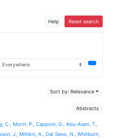
Help
Reset search
earch in...
Sort by: Relevance
Abstracts
y, C., Morin, P., Capponi, G., Abu-Alam, T.,
wson, J., Millikin, A., Dal Seno, N., Whitburn,