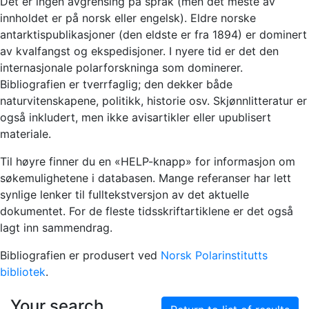
Det er ingen avgrensing på språk (men det meste av
innholdet er på norsk eller engelsk). Eldre norske
antarktispublikasjoner (den eldste er fra 1894) er dominert
av kvalfangst og ekspedisjoner. I nyere tid er det den
internasjonale polarforskninga som dominerer.
Bibliografien er tverrfaglig; den dekker både
naturvitenskapene, politikk, historie osv. Skjønnlitteratur er
også inkludert, men ikke avisartikler eller upublisert
materiale.
Til høyre finner du en «HELP-knapp» for informasjon om
søkemulighetene i databasen. Mange referanser har lett
synlige lenker til fulltekstversjon av det aktuelle
dokumentet. For de fleste tidsskriftartiklene er det også
lagt inn sammendrag.
Bibliografien er produsert ved
Norsk Polarinstitutts
bibliotek
.
Your search