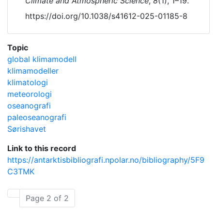
Climate and Atmospheric Science
,
8
(1), 1–19.
https://doi.org/10.1038/s41612-025-01185-8
Topic
global klimamodell
klimamodeller
klimatologi
meteorologi
oseanografi
paleoseanografi
Sørishavet
Link to this record
https://antarktisbibliografi.npolar.no/bibliography/5F9
C3TMK
Page 2 of 2