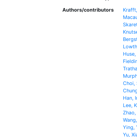
Authors/contributors
Krafft
Macau
Skare
Knuts
Bergs
Lowth
Huse,
Fieldi
Tratha
Murph
Choi,
Chung
Han, 
Lee, 
Zhao,
Wang,
Ying, 
Yu, X