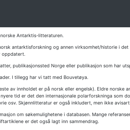
norske Antarktis-litteraturen.
norsk antarktisforskning og annen virksomhet/historie i det 
r oppdatert.
atter, publikasjonssted Norge eller publikasjon som har uts
ader. I tillegg har vi tatt med Bouvetøya.
te av innholdet er på norsk eller engelsk). Eldre norske an
nyere tid er det den internasjonale polarforskninga som dom
ie osv. Skjønnlitteratur er også inkludert, men ikke avisarti
masjon om søkemulighetene i databasen. Mange referanser har
riftartiklene er det også lagt inn sammendrag.