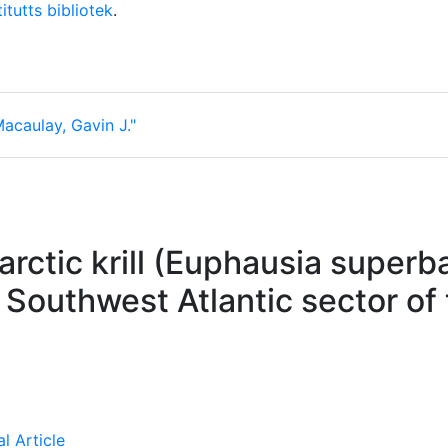
itutts bibliotek
.
acaulay, Gavin J."
arctic krill (Euphausia superb
 Southwest Atlantic sector of
l Article