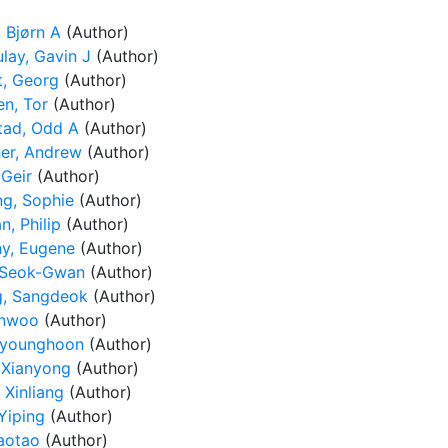
, Bjørn A
(Author)
lay, Gavin J
(Author)
t, Georg
(Author)
en, Tor
(Author)
tad, Odd A
(Author)
er, Andrew
(Author)
 Geir
(Author)
ng, Sophie
(Author)
n, Philip
(Author)
y, Eugene
(Author)
 Seok-Gwan
(Author)
, Sangdeok
(Author)
Inwoo
(Author)
Kyounghoon
(Author)
 Xianyong
(Author)
 Xinliang
(Author)
Yiping
(Author)
iaotao
(Author)