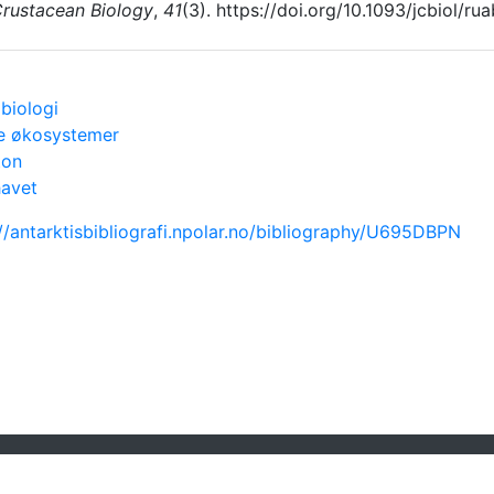
rustacean Biology
,
41
(3). https://doi.org/10.1093/jcbiol/ru
biologi
e økosystemer
ton
havet
://antarktisbibliografi.npolar.no/bibliography/U695DBPN
Powered by
Zotero
and
Kerko
.