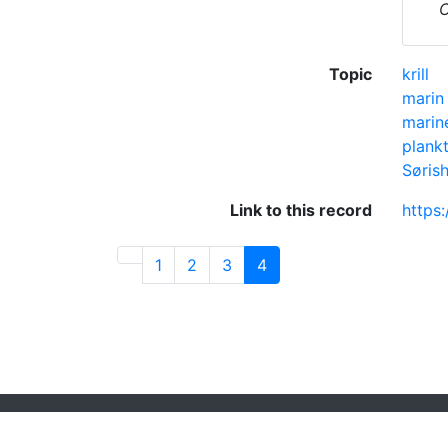
C
Topic
krill
marin 
marin
plank
Søris
Link to this record
https
1
2
3
4