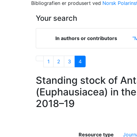
Bibliografien er produsert ved
Norsk Polarinst
Your search
In authors or contributors
"M
1
2
3
4
Standing stock of Ant
(Euphausiacea) in the
2018–19
Resource type
Journa