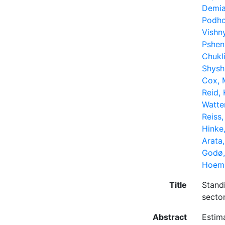
Demia
Podho
Vishn
Pshen
Chukli
Shysh
Cox, 
Reid, 
Watte
Reiss,
Hinke
Arata,
Godø,
Hoem,
Title
Stand
secto
Abstract
Estima