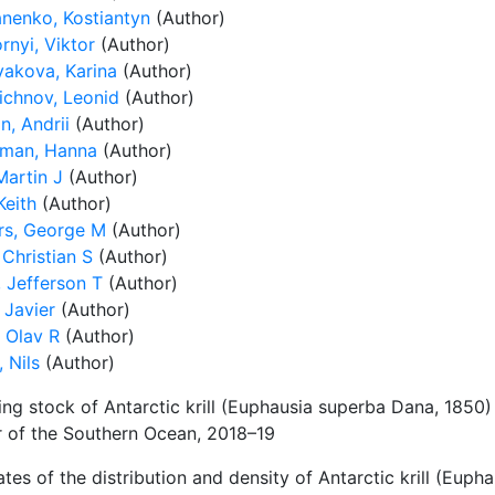
nenko, Kostiantyn
(Author)
rnyi, Viktor
(Author)
yakova, Karina
(Author)
ichnov, Leonid
(Author)
n, Andrii
(Author)
man, Hanna
(Author)
Martin J
(Author)
Keith
(Author)
rs, George M
(Author)
 Christian S
(Author)
, Jefferson T
(Author)
 Javier
(Author)
 Olav R
(Author)
 Nils
(Author)
ing stock of Antarctic krill (Euphausia superba Dana, 1850)
r of the Southern Ocean, 2018–19
tes of the distribution and density of Antarctic krill (Eup