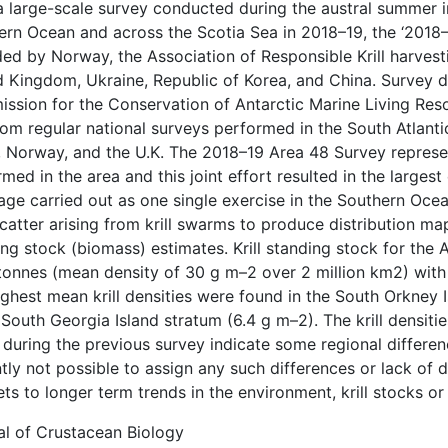
a large-scale survey conducted during the austral summer i
ern Ocean and across the Scotia Sea in 2018–19, the ‘2018–
ded by Norway, the Association of Responsible Krill harves
d Kingdom, Ukraine, Republic of Korea, and China. Survey d
ssion for the Conservation of Antarctic Marine Living Reso
om regular national surveys performed in the South Atlantic
, Norway, and the U.K. The 2018–19 Area 48 Survey represe
med in the area and this joint effort resulted in the largest
age carried out as one single exercise in the Southern Oce
atter arising from krill swarms to produce distribution map
ing stock (biomass) estimates. Krill standing stock for the
onnes (mean density of 30 g m–2 over 2 million km2) with a
ighest mean krill densities were found in the South Orkney 
 South Georgia Island stratum (6.4 g m–2). The krill densit
during the previous survey indicate some regional differenc
tly not possible to assign any such differences or lack of
ts to longer term trends in the environment, krill stocks or 
al of Crustacean Biology