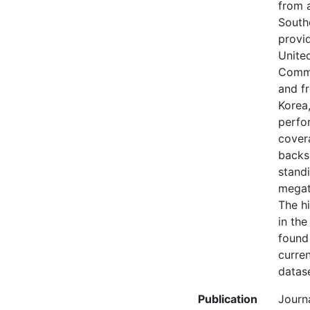
from 
South
provi
Unite
Commi
and fr
Korea
perfor
cover
backsc
stand
megat
The h
in the
found 
curren
datase
Publication
Journ