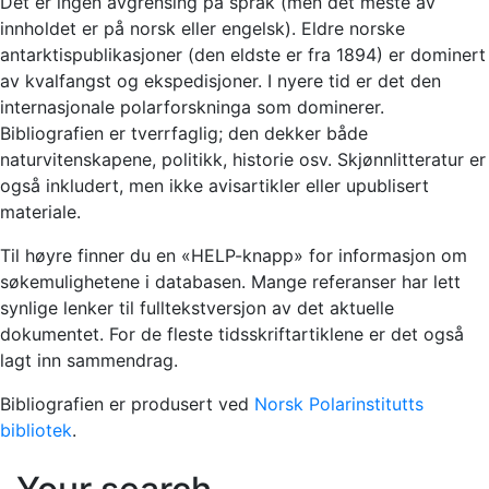
Det er ingen avgrensing på språk (men det meste av
innholdet er på norsk eller engelsk). Eldre norske
antarktispublikasjoner (den eldste er fra 1894) er dominert
av kvalfangst og ekspedisjoner. I nyere tid er det den
internasjonale polarforskninga som dominerer.
Bibliografien er tverrfaglig; den dekker både
naturvitenskapene, politikk, historie osv. Skjønnlitteratur er
også inkludert, men ikke avisartikler eller upublisert
materiale.
Til høyre finner du en «HELP-knapp» for informasjon om
søkemulighetene i databasen. Mange referanser har lett
synlige lenker til fulltekstversjon av det aktuelle
dokumentet. For de fleste tidsskriftartiklene er det også
lagt inn sammendrag.
Bibliografien er produsert ved
Norsk Polarinstitutts
bibliotek
.