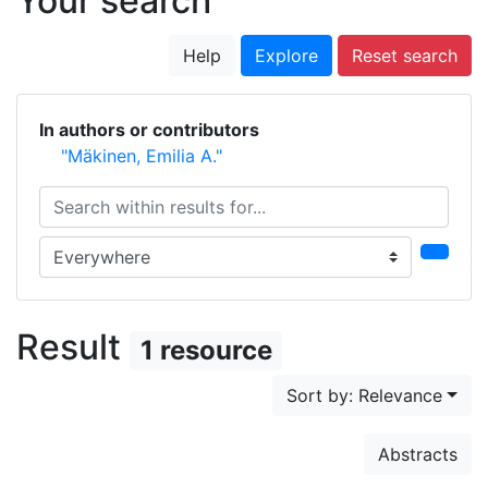
Your search
Help
Explore
Reset search
In authors or contributors
"Mäkinen, Emilia A."
Search within results for...
Search in...
Result
1 resource
Sort by: Relevance
Abstracts