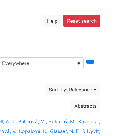
Help
Reset search
earch in...
Sort by: Relevance
Abstracts
, A. J., Bulínová, M., Pokorný, M., Kavan, J.,
rová, V., Kopalová, K., Glasser, N. F., & Nývlt,