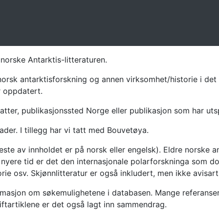
norske Antarktis-litteraturen.
norsk antarktisforskning og annen virksomhet/historie i det 
r oppdatert.
atter, publikasjonssted Norge eller publikasjon som har uts
ader. I tillegg har vi tatt med Bouvetøya.
te av innholdet er på norsk eller engelsk). Eldre norske an
nyere tid er det den internasjonale polarforskninga som dom
ie osv. Skjønnlitteratur er også inkludert, men ikke avisarti
masjon om søkemulighetene i databasen. Mange referanser har
riftartiklene er det også lagt inn sammendrag.