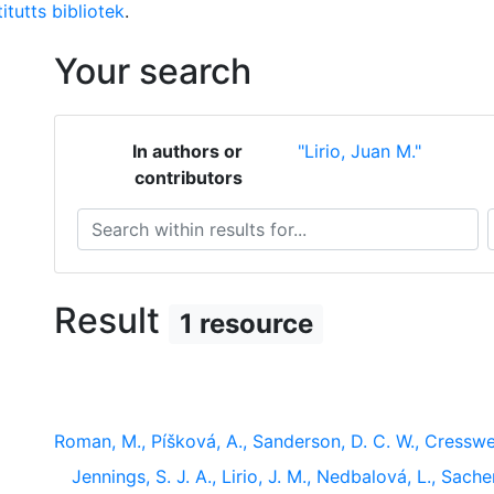
itutts bibliotek
.
Your search
In authors or
"Lirio, Juan M."
contributors
Search within results for...
S
Result
1 resource
Roman, M., Píšková, A., Sanderson, D. C. W., Cresswell
Jennings, S. J. A., Lirio, J. M., Nedbalová, L., Sache