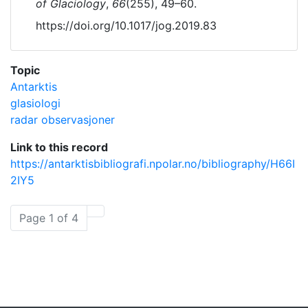
of Glaciology
,
66
(255), 49–60.
https://doi.org/10.1017/jog.2019.83
Topic
Antarktis
glasiologi
radar observasjoner
Link to this record
https://antarktisbibliografi.npolar.no/bibliography/H66I
2IY5
Page 1 of 4