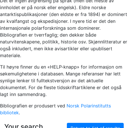
Det er ingen avgrensing på språk (men det meste av
innholdet er på norsk eller engelsk). Eldre norske
antarktispublikasjoner (den eldste er fra 1894) er dominert
av kvalfangst og ekspedisjoner. I nyere tid er det den
internasjonale polarforskninga som dominerer.
Bibliografien er tverrfaglig; den dekker både
naturvitenskapene, politikk, historie osv. Skjønnlitteratur er
også inkludert, men ikke avisartikler eller upublisert
materiale.
Til høyre finner du en «HELP-knapp» for informasjon om
søkemulighetene i databasen. Mange referanser har lett
synlige lenker til fulltekstversjon av det aktuelle
dokumentet. For de fleste tidsskriftartiklene er det også
lagt inn sammendrag.
Bibliografien er produsert ved
Norsk Polarinstitutts
bibliotek
.
Your search