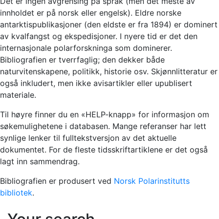
Det er ingen avgrensing på språk (men det meste av
innholdet er på norsk eller engelsk). Eldre norske
antarktispublikasjoner (den eldste er fra 1894) er dominert
av kvalfangst og ekspedisjoner. I nyere tid er det den
internasjonale polarforskninga som dominerer.
Bibliografien er tverrfaglig; den dekker både
naturvitenskapene, politikk, historie osv. Skjønnlitteratur er
også inkludert, men ikke avisartikler eller upublisert
materiale.
Til høyre finner du en «HELP-knapp» for informasjon om
søkemulighetene i databasen. Mange referanser har lett
synlige lenker til fulltekstversjon av det aktuelle
dokumentet. For de fleste tidsskriftartiklene er det også
lagt inn sammendrag.
Bibliografien er produsert ved
Norsk Polarinstitutts
bibliotek
.