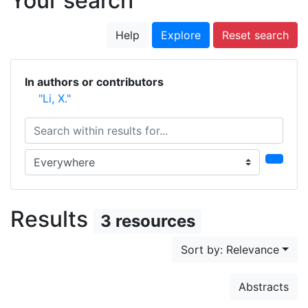
Your search
Help
Explore
Reset search
In authors or contributors
"Li, X."
Search within results for...
Search in...
Results
3 resources
Sort by: Relevance
Abstracts