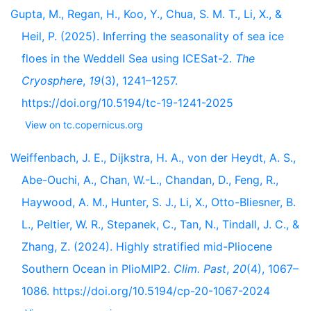
Gupta, M., Regan, H., Koo, Y., Chua, S. M. T., Li, X., &
Heil, P. (2025). Inferring the seasonality of sea ice
floes in the Weddell Sea using ICESat-2.
The
Cryosphere
,
19
(3), 1241–1257.
https://doi.org/10.5194/tc-19-1241-2025
View on tc.copernicus.org
Weiffenbach, J. E., Dijkstra, H. A., von der Heydt, A. S.,
Abe-Ouchi, A., Chan, W.-L., Chandan, D., Feng, R.,
Haywood, A. M., Hunter, S. J., Li, X., Otto-Bliesner, B.
L., Peltier, W. R., Stepanek, C., Tan, N., Tindall, J. C., &
Zhang, Z. (2024). Highly stratified mid-Pliocene
Southern Ocean in PlioMIP2.
Clim. Past
,
20
(4), 1067–
1086. https://doi.org/10.5194/cp-20-1067-2024