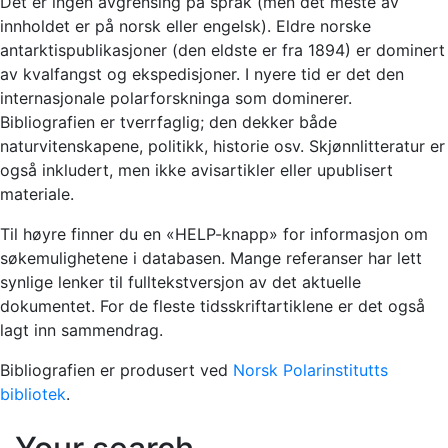
Det er ingen avgrensing på språk (men det meste av
innholdet er på norsk eller engelsk). Eldre norske
antarktispublikasjoner (den eldste er fra 1894) er dominert
av kvalfangst og ekspedisjoner. I nyere tid er det den
internasjonale polarforskninga som dominerer.
Bibliografien er tverrfaglig; den dekker både
naturvitenskapene, politikk, historie osv. Skjønnlitteratur er
også inkludert, men ikke avisartikler eller upublisert
materiale.
Til høyre finner du en «HELP-knapp» for informasjon om
søkemulighetene i databasen. Mange referanser har lett
synlige lenker til fulltekstversjon av det aktuelle
dokumentet. For de fleste tidsskriftartiklene er det også
lagt inn sammendrag.
Bibliografien er produsert ved
Norsk Polarinstitutts
bibliotek
.