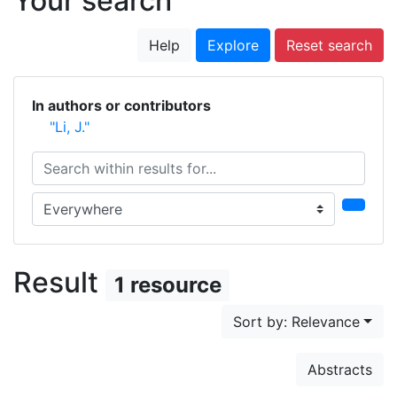
Your search
Help
Explore
Reset search
In authors or contributors
"Li, J."
Search within results for...
Search in...
Result
1 resource
Sort by: Relevance
Abstracts