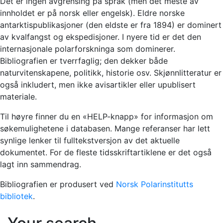
Det er ingen avgrensing på språk (men det meste av
innholdet er på norsk eller engelsk). Eldre norske
antarktispublikasjoner (den eldste er fra 1894) er dominert
av kvalfangst og ekspedisjoner. I nyere tid er det den
internasjonale polarforskninga som dominerer.
Bibliografien er tverrfaglig; den dekker både
naturvitenskapene, politikk, historie osv. Skjønnlitteratur er
også inkludert, men ikke avisartikler eller upublisert
materiale.
Til høyre finner du en «HELP-knapp» for informasjon om
søkemulighetene i databasen. Mange referanser har lett
synlige lenker til fulltekstversjon av det aktuelle
dokumentet. For de fleste tidsskriftartiklene er det også
lagt inn sammendrag.
Bibliografien er produsert ved
Norsk Polarinstitutts
bibliotek
.