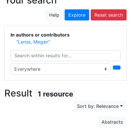
Your search
Help
Explore
Reset search
In authors or contributors
"Lenss, Megan"
Search within results for...
Search in...
Result
1 resource
Sort by: Relevance
Abstracts