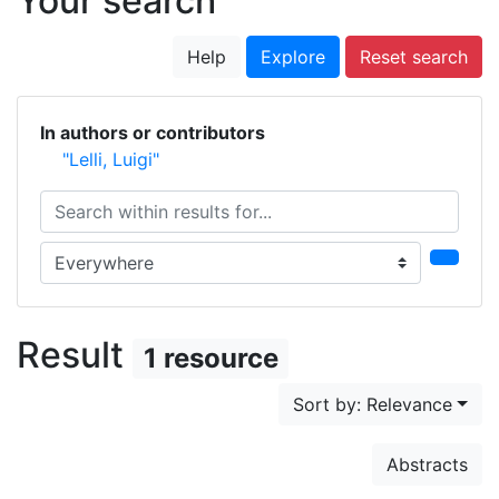
Your search
Help
Explore
Reset search
In authors or contributors
"Lelli, Luigi"
Search within results for...
Search in...
Result
1 resource
Sort by: Relevance
Abstracts