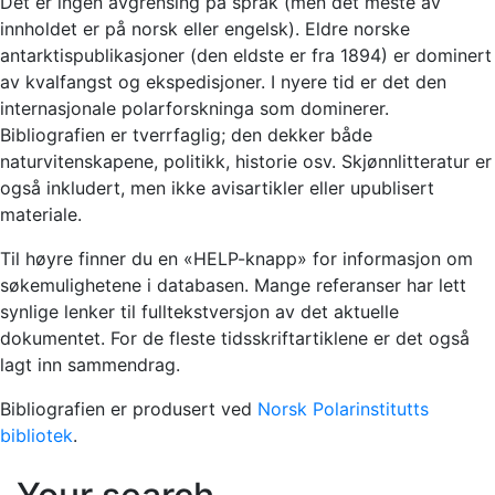
Det er ingen avgrensing på språk (men det meste av
innholdet er på norsk eller engelsk). Eldre norske
antarktispublikasjoner (den eldste er fra 1894) er dominert
av kvalfangst og ekspedisjoner. I nyere tid er det den
internasjonale polarforskninga som dominerer.
Bibliografien er tverrfaglig; den dekker både
naturvitenskapene, politikk, historie osv. Skjønnlitteratur er
også inkludert, men ikke avisartikler eller upublisert
materiale.
Til høyre finner du en «HELP-knapp» for informasjon om
søkemulighetene i databasen. Mange referanser har lett
synlige lenker til fulltekstversjon av det aktuelle
dokumentet. For de fleste tidsskriftartiklene er det også
lagt inn sammendrag.
Bibliografien er produsert ved
Norsk Polarinstitutts
bibliotek
.