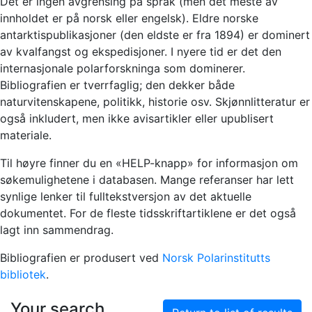
Det er ingen avgrensing på språk (men det meste av
innholdet er på norsk eller engelsk). Eldre norske
antarktispublikasjoner (den eldste er fra 1894) er dominert
av kvalfangst og ekspedisjoner. I nyere tid er det den
internasjonale polarforskninga som dominerer.
Bibliografien er tverrfaglig; den dekker både
naturvitenskapene, politikk, historie osv. Skjønnlitteratur er
også inkludert, men ikke avisartikler eller upublisert
materiale.
Til høyre finner du en «HELP-knapp» for informasjon om
søkemulighetene i databasen. Mange referanser har lett
synlige lenker til fulltekstversjon av det aktuelle
dokumentet. For de fleste tidsskriftartiklene er det også
lagt inn sammendrag.
Bibliografien er produsert ved
Norsk Polarinstitutts
bibliotek
.
Your search