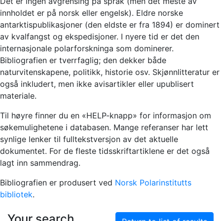
Det er ingen avgrensing på språk (men det meste av
innholdet er på norsk eller engelsk). Eldre norske
antarktispublikasjoner (den eldste er fra 1894) er dominert
av kvalfangst og ekspedisjoner. I nyere tid er det den
internasjonale polarforskninga som dominerer.
Bibliografien er tverrfaglig; den dekker både
naturvitenskapene, politikk, historie osv. Skjønnlitteratur er
også inkludert, men ikke avisartikler eller upublisert
materiale.
Til høyre finner du en «HELP-knapp» for informasjon om
søkemulighetene i databasen. Mange referanser har lett
synlige lenker til fulltekstversjon av det aktuelle
dokumentet. For de fleste tidsskriftartiklene er det også
lagt inn sammendrag.
Bibliografien er produsert ved
Norsk Polarinstitutts
bibliotek
.
Your search