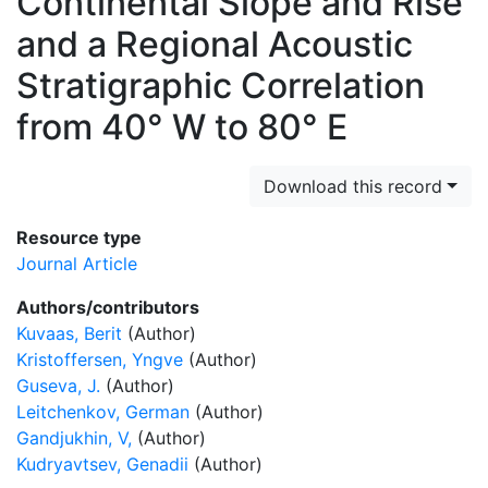
Continental Slope and Rise
and a Regional Acoustic
Stratigraphic Correlation
from 40° W to 80° E
Download this record
Resource type
Journal Article
Authors/contributors
Kuvaas, Berit
(Author)
Kristoffersen, Yngve
(Author)
Guseva, J.
(Author)
Leitchenkov, German
(Author)
Gandjukhin, V,
(Author)
Kudryavtsev, Genadii
(Author)