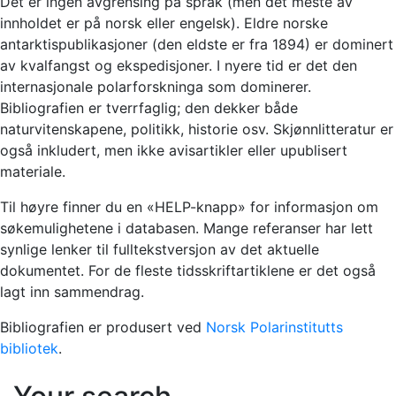
Det er ingen avgrensing på språk (men det meste av
innholdet er på norsk eller engelsk). Eldre norske
antarktispublikasjoner (den eldste er fra 1894) er dominert
av kvalfangst og ekspedisjoner. I nyere tid er det den
internasjonale polarforskninga som dominerer.
Bibliografien er tverrfaglig; den dekker både
naturvitenskapene, politikk, historie osv. Skjønnlitteratur er
også inkludert, men ikke avisartikler eller upublisert
materiale.
Til høyre finner du en «HELP-knapp» for informasjon om
søkemulighetene i databasen. Mange referanser har lett
synlige lenker til fulltekstversjon av det aktuelle
dokumentet. For de fleste tidsskriftartiklene er det også
lagt inn sammendrag.
Bibliografien er produsert ved
Norsk Polarinstitutts
bibliotek
.