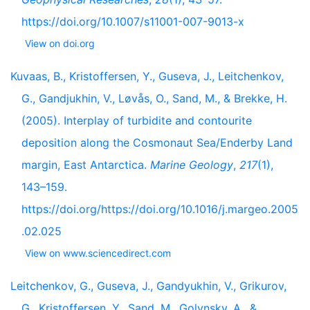
https://doi.org/10.1007/s11001-007-9013-x
View on doi.org
Kuvaas, B., Kristoffersen, Y., Guseva, J., Leitchenkov,
G., Gandjukhin, V., Løvås, O., Sand, M., & Brekke, H.
(2005). Interplay of turbidite and contourite
deposition along the Cosmonaut Sea/Enderby Land
margin, East Antarctica.
Marine Geology
,
217
(1),
143–159.
https://doi.org/https://doi.org/10.1016/j.margeo.2005
.02.025
View on www.sciencedirect.com
Leitchenkov, G., Guseva, J., Gandyukhin, V., Grikurov,
G., Kristoffersen, Y., Sand, M., Golynsky, A., &