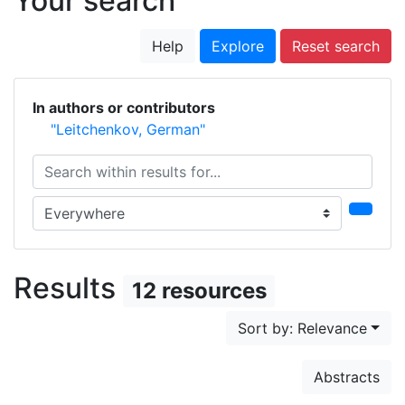
Your search
Help
Explore
Reset search
In authors or contributors
"Leitchenkov, German"
Search within results for...
Search in...
Results
12 resources
Sort by: Relevance
Abstracts