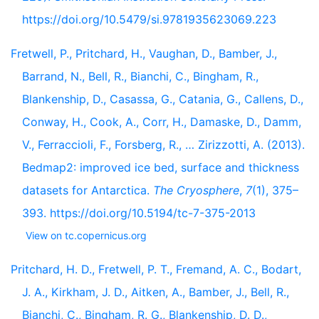
https://doi.org/10.5479/si.9781935623069.223
Fretwell, P., Pritchard, H., Vaughan, D., Bamber, J.,
Barrand, N., Bell, R., Bianchi, C., Bingham, R.,
Blankenship, D., Casassa, G., Catania, G., Callens, D.,
Conway, H., Cook, A., Corr, H., Damaske, D., Damm,
V., Ferraccioli, F., Forsberg, R., … Zirizzotti, A. (2013).
Bedmap2: improved ice bed, surface and thickness
datasets for Antarctica.
The Cryosphere
,
7
(1), 375–
393. https://doi.org/10.5194/tc-7-375-2013
View on tc.copernicus.org
Pritchard, H. D., Fretwell, P. T., Fremand, A. C., Bodart,
J. A., Kirkham, J. D., Aitken, A., Bamber, J., Bell, R.,
Bianchi, C., Bingham, R. G., Blankenship, D. D.,