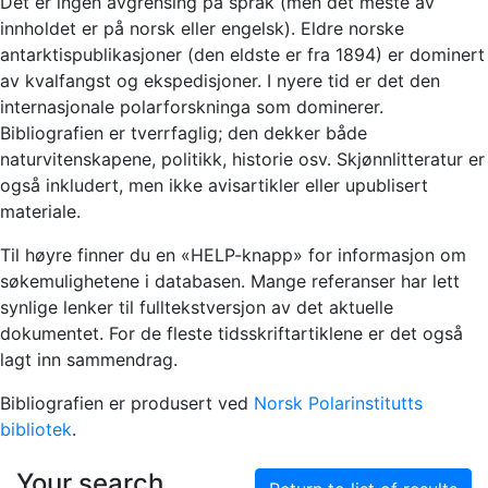
Det er ingen avgrensing på språk (men det meste av
innholdet er på norsk eller engelsk). Eldre norske
antarktispublikasjoner (den eldste er fra 1894) er dominert
av kvalfangst og ekspedisjoner. I nyere tid er det den
internasjonale polarforskninga som dominerer.
Bibliografien er tverrfaglig; den dekker både
naturvitenskapene, politikk, historie osv. Skjønnlitteratur er
også inkludert, men ikke avisartikler eller upublisert
materiale.
Til høyre finner du en «HELP-knapp» for informasjon om
søkemulighetene i databasen. Mange referanser har lett
synlige lenker til fulltekstversjon av det aktuelle
dokumentet. For de fleste tidsskriftartiklene er det også
lagt inn sammendrag.
Bibliografien er produsert ved
Norsk Polarinstitutts
bibliotek
.
Your search