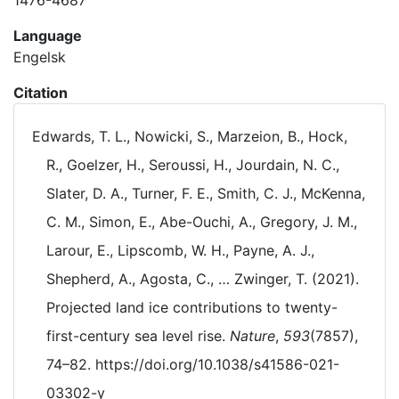
1476-4687
Language
Engelsk
Citation
Edwards, T. L., Nowicki, S., Marzeion, B., Hock,
R., Goelzer, H., Seroussi, H., Jourdain, N. C.,
Slater, D. A., Turner, F. E., Smith, C. J., McKenna,
C. M., Simon, E., Abe-Ouchi, A., Gregory, J. M.,
Larour, E., Lipscomb, W. H., Payne, A. J.,
Shepherd, A., Agosta, C., … Zwinger, T. (2021).
Projected land ice contributions to twenty-
first-century sea level rise.
Nature
,
593
(7857),
74–82. https://doi.org/10.1038/s41586-021-
03302-y