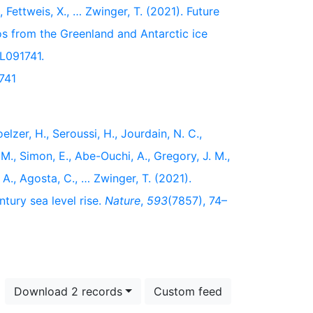
, Fettweis, X., … Zwinger, T. (2021). Future
s from the Greenland and Antarctic ice
L091741.
741
elzer, H., Seroussi, H., Jourdain, N. C.,
. M., Simon, E., Abe-Ouchi, A., Gregory, J. M.,
 A., Agosta, C., … Zwinger, T. (2021).
ntury sea level rise.
Nature
,
593
(7857), 74–
Download 2 records
Custom feed