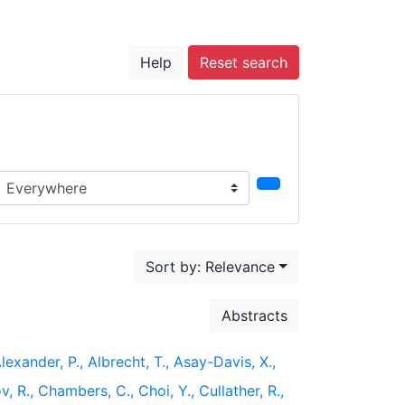
Help
Reset search
earch in...
Sort by: Relevance
Abstracts
lexander, P., Albrecht, T., Asay-Davis, X.,
v, R., Chambers, C., Choi, Y., Cullather, R.,