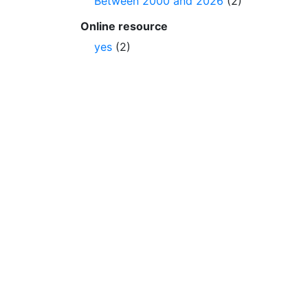
Between 2000 and 2026
(2)
Online resource
yes
(2)