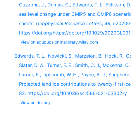
Cuzzone, J., Dumas, C., Edwards, T. L., Felikson, D.
sea level change under CMIP5 and CMIP6 scenario
sheets.
Geophysical Research Letters
,
48
, e2020G
https://doi.org/https://doi.org/10.1029/2020GL091
View on agupubs.onlinelibrary.wiley.com
Edwards, T. L., Nowicki, S., Marzeion, B., Hock, R., Go
Slater, D. A., Turner, F. E., Smith, C. J., McKenna, C
Larour, E., Lipscomb, W. H., Payne, A. J., Shepherd,
Projected land ice contributions to twenty-first-ce
82. https://doi.org/10.1038/s41586-021-03302-y
View on doi.org