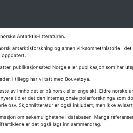
norske Antarktis-litteraturen.
norsk antarktisforskning og annen virksomhet/historie i det 
r oppdatert.
atter, publikasjonssted Norge eller publikasjon som har uts
ader. I tillegg har vi tatt med Bouvetøya.
te av innholdet er på norsk eller engelsk). Eldre norske an
nyere tid er det den internasjonale polarforskninga som dom
ie osv. Skjønnlitteratur er også inkludert, men ikke avisarti
masjon om søkemulighetene i databasen. Mange referanser har
riftartiklene er det også lagt inn sammendrag.