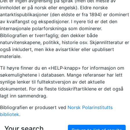
Det er ingen avgrensing på språk (men det meste av
innholdet er på norsk eller engelsk). Eldre norske
antarktispublikasjoner (den eldste er fra 1894) er dominert
av kvalfangst og ekspedisjoner. I nyere tid er det den
internasjonale polarforskninga som dominerer.
Bibliografien er tverrfaglig; den dekker både
naturvitenskapene, politikk, historie osv. Skjønnlitteratur er
også inkludert, men ikke avisartikler eller upublisert
materiale.
Til høyre finner du en «HELP-knapp» for informasjon om
søkemulighetene i databasen. Mange referanser har lett
synlige lenker til fulltekstversjon av det aktuelle
dokumentet. For de fleste tidsskriftartiklene er det også
lagt inn sammendrag.
Bibliografien er produsert ved
Norsk Polarinstitutts
bibliotek
.
Your search