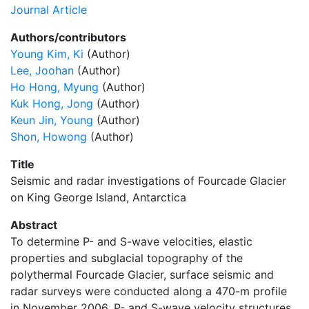
Journal Article
Authors/contributors
Young Kim, Ki
(Author)
Lee, Joohan
(Author)
Ho Hong, Myung
(Author)
Kuk Hong, Jong
(Author)
Keun Jin, Young
(Author)
Shon, Howong
(Author)
Title
Seismic and radar investigations of Fourcade Glacier
on King George Island, Antarctica
Abstract
To determine P- and S-wave velocities, elastic
properties and subglacial topography of the
polythermal Fourcade Glacier, surface seismic and
radar surveys were conducted along a 470-m profile
in November 2006. P- and S-wave velocity structures