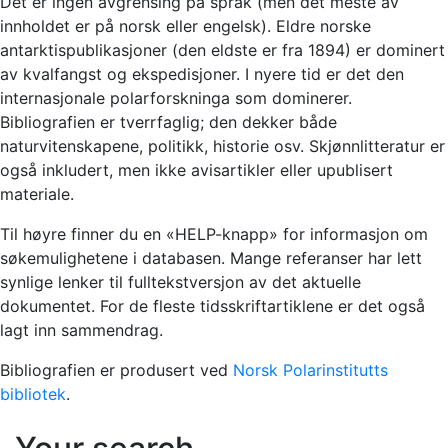
Det er ingen avgrensing på språk (men det meste av
innholdet er på norsk eller engelsk). Eldre norske
antarktispublikasjoner (den eldste er fra 1894) er dominert
av kvalfangst og ekspedisjoner. I nyere tid er det den
internasjonale polarforskninga som dominerer.
Bibliografien er tverrfaglig; den dekker både
naturvitenskapene, politikk, historie osv. Skjønnlitteratur er
også inkludert, men ikke avisartikler eller upublisert
materiale.
Til høyre finner du en «HELP-knapp» for informasjon om
søkemulighetene i databasen. Mange referanser har lett
synlige lenker til fulltekstversjon av det aktuelle
dokumentet. For de fleste tidsskriftartiklene er det også
lagt inn sammendrag.
Bibliografien er produsert ved
Norsk Polarinstitutts
bibliotek
.