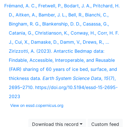
Frémand, A. C., Fretwell, P., Bodart, J. A., Pritchard, H.
D., Aitken, A., Bamber, J. L., Bell, R., Bianchi, C.,
Bingham, R. G., Blankenship, D. D., Casassa, G.,
Catania, G., Christianson, K., Conway, H., Corr, H. F.
J., Cui, X., Damaske, D., Damm, V., Drews, R., …
Zirizzotti, A. (2023). Antarctic Bedmap data:
Findable, Accessible, Interoperable, and Reusable
(FAIR) sharing of 60 years of ice bed, surface, and
thickness data.
Earth System Science Data
,
15
(7),
2695–2710. https://doi.org/10.5194/essd-15-2695-
2023
View on essd.copernicus.org
Download this record
Custom feed