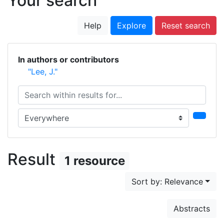
Your search
Help
Explore
Reset search
In authors or contributors
"Lee, J."
Search within results for...
Search in...
Result
1 resource
Sort by: Relevance
Abstracts