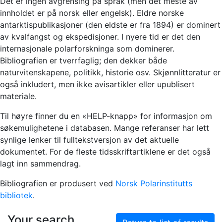
Det er ingen avgrensing på språk (men det meste av
innholdet er på norsk eller engelsk). Eldre norske
antarktispublikasjoner (den eldste er fra 1894) er dominert
av kvalfangst og ekspedisjoner. I nyere tid er det den
internasjonale polarforskninga som dominerer.
Bibliografien er tverrfaglig; den dekker både
naturvitenskapene, politikk, historie osv. Skjønnlitteratur er
også inkludert, men ikke avisartikler eller upublisert
materiale.
Til høyre finner du en «HELP-knapp» for informasjon om
søkemulighetene i databasen. Mange referanser har lett
synlige lenker til fulltekstversjon av det aktuelle
dokumentet. For de fleste tidsskriftartiklene er det også
lagt inn sammendrag.
Bibliografien er produsert ved
Norsk Polarinstitutts
bibliotek
.
Your search