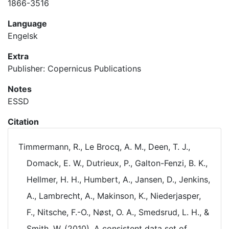
1866-3516
Language
Engelsk
Extra
Publisher: Copernicus Publications
Notes
ESSD
Citation
Timmermann, R., Le Brocq, A. M., Deen, T. J.,
Domack, E. W., Dutrieux, P., Galton-Fenzi, B. K.,
Hellmer, H. H., Humbert, A., Jansen, D., Jenkins,
A., Lambrecht, A., Makinson, K., Niederjasper,
F., Nitsche, F.-O., Nøst, O. A., Smedsrud, L. H., &
Smith, W. (2010). A consistent data set of