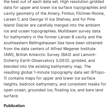
the best out of each data set. High resolution gridded
data for upper and lower ice surface topographies and
cavity geometry of the Amery, Fimbul, Filchner-Ronne,
Larsen C and George VI Ice Shelves, and for Pine
Island Glacier are carefully merged into the ambient
ice and ocean topographies. Multibeam survey data
for bathymetry in the former Larsen B cavity and the
southeastern Bellingshausen Sea have been obtained
from the data centers of Alfred Wegener Institute
(AWI), British Antarctic Survey (BAS) and Lamont-
Doherty Earth Observatory (LDEO), gridded, and
blended into the existing bathymetry map. The
resulting global 1-minute topography data set (RTopo-
1) contains maps for upper and lower ice surface
heights, bedrock bathymetry, and consistent masks for
open ocean, grounded ice, floating ice, and bare land
surface.
Publication