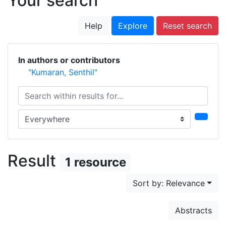
Your search
Help
Explore
Reset search
In authors or contributors
"Kumaran, Senthil"
Search within results for...
Search in...
Result
1 resource
Sort by: Relevance
Abstracts