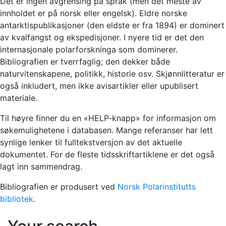
Det er ingen avgrensing på språk (men det meste av
innholdet er på norsk eller engelsk). Eldre norske
antarktispublikasjoner (den eldste er fra 1894) er dominert
av kvalfangst og ekspedisjoner. I nyere tid er det den
internasjonale polarforskninga som dominerer.
Bibliografien er tverrfaglig; den dekker både
naturvitenskapene, politikk, historie osv. Skjønnlitteratur er
også inkludert, men ikke avisartikler eller upublisert
materiale.
Til høyre finner du en «HELP-knapp» for informasjon om
søkemulighetene i databasen. Mange referanser har lett
synlige lenker til fulltekstversjon av det aktuelle
dokumentet. For de fleste tidsskriftartiklene er det også
lagt inn sammendrag.
Bibliografien er produsert ved
Norsk Polarinstitutts
bibliotek
.