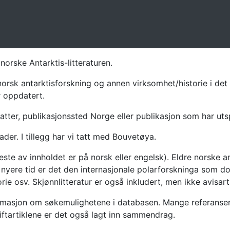
norske Antarktis-litteraturen.
norsk antarktisforskning og annen virksomhet/historie i det 
r oppdatert.
atter, publikasjonssted Norge eller publikasjon som har uts
ader. I tillegg har vi tatt med Bouvetøya.
te av innholdet er på norsk eller engelsk). Eldre norske an
nyere tid er det den internasjonale polarforskninga som dom
ie osv. Skjønnlitteratur er også inkludert, men ikke avisarti
masjon om søkemulighetene i databasen. Mange referanser har
riftartiklene er det også lagt inn sammendrag.