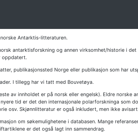
norske Antarktis-litteraturen.
norsk antarktisforskning og annen virksomhet/historie i det 
r oppdatert.
atter, publikasjonssted Norge eller publikasjon som har uts
ader. I tillegg har vi tatt med Bouvetøya.
te av innholdet er på norsk eller engelsk). Eldre norske an
nyere tid er det den internasjonale polarforskninga som dom
ie osv. Skjønnlitteratur er også inkludert, men ikke avisarti
masjon om søkemulighetene i databasen. Mange referanser har
riftartiklene er det også lagt inn sammendrag.