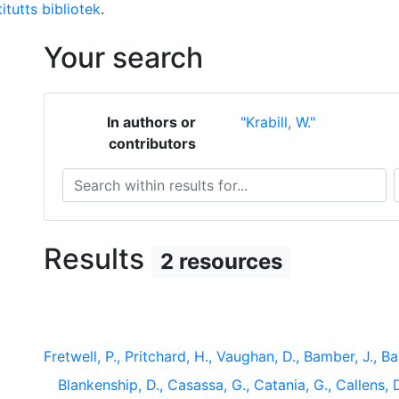
itutts bibliotek
.
Your search
In authors or
"Krabill, W."
contributors
Search within results for...
S
Results
2 resources
Fretwell, P., Pritchard, H., Vaughan, D., Bamber, J., Bar
Blankenship, D., Casassa, G., Catania, G., Callens,