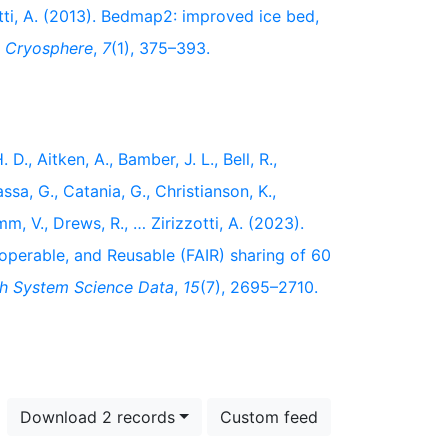
zotti, A. (2013). Bedmap2: improved ice bed,
 Cryosphere
,
7
(1), 375–393.
 D., Aitken, A., Bamber, J. L., Bell, R.,
ssa, G., Catania, G., Christianson, K.,
mm, V., Drews, R., … Zirizzotti, A. (2023).
roperable, and Reusable (FAIR) sharing of 60
th System Science Data
,
15
(7), 2695–2710.
Download 2 records
Custom feed