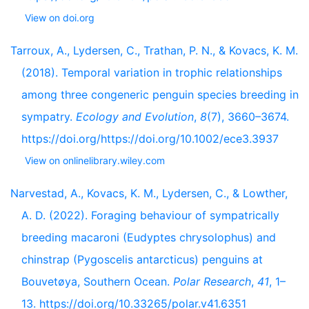
View on doi.org
Tarroux, A., Lydersen, C., Trathan, P. N., & Kovacs, K. M.
(2018). Temporal variation in trophic relationships
among three congeneric penguin species breeding in
sympatry.
Ecology and Evolution
,
8
(7), 3660–3674.
https://doi.org/https://doi.org/10.1002/ece3.3937
View on onlinelibrary.wiley.com
Narvestad, A., Kovacs, K. M., Lydersen, C., & Lowther,
A. D. (2022). Foraging behaviour of sympatrically
breeding macaroni (Eudyptes chrysolophus) and
chinstrap (Pygoscelis antarcticus) penguins at
Bouvetøya, Southern Ocean.
Polar Research
,
41
, 1–
13. https://doi.org/10.33265/polar.v41.6351