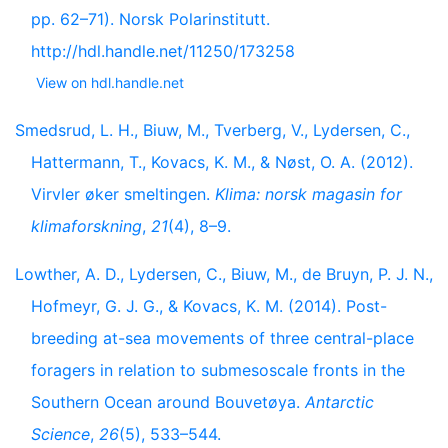
pp. 62–71). Norsk Polarinstitutt.
http://hdl.handle.net/11250/173258
View on hdl.handle.net
Smedsrud, L. H., Biuw, M., Tverberg, V., Lydersen, C.,
Hattermann, T., Kovacs, K. M., & Nøst, O. A. (2012).
Virvler øker smeltingen.
Klima: norsk magasin for
klimaforskning
,
21
(4), 8–9.
Lowther, A. D., Lydersen, C., Biuw, M., de Bruyn, P. J. N.,
Hofmeyr, G. J. G., & Kovacs, K. M. (2014). Post-
breeding at-sea movements of three central-place
foragers in relation to submesoscale fronts in the
Southern Ocean around Bouvetøya.
Antarctic
Science
,
26
(5), 533–544.