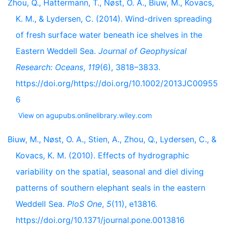
Zhou, Q., Hattermann, T., Nøst, O. A., Biuw, M., Kovacs,
K. M., & Lydersen, C. (2014). Wind-driven spreading
of fresh surface water beneath ice shelves in the
Eastern Weddell Sea.
Journal of Geophysical
Research: Oceans
,
119
(6), 3818–3833.
https://doi.org/https://doi.org/10.1002/2013JC00955
6
View on agupubs.onlinelibrary.wiley.com
Biuw, M., Nøst, O. A., Stien, A., Zhou, Q., Lydersen, C., &
Kovacs, K. M. (2010). Effects of hydrographic
variability on the spatial, seasonal and diel diving
patterns of southern elephant seals in the eastern
Weddell Sea.
PloS One
,
5
(11), e13816.
https://doi.org/10.1371/journal.pone.0013816