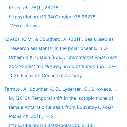
Research
,
35
(1), 28278.
https://doi.org/10.3402/polar.v35.28278
View on doi.org
Kovacs, K. M., & Coulthard, A. (2011). Seals used as
“research assistants” in the polar oceans. In O.
Orheim & K. Ulstein (Eds.),
International Polar Year
2007-2008 : the Norwegian contribution
(pp. 101–
103). Research Council of Norway.
Tarroux, A., Lowther, A. D., Lydersen, C., & Kovacs, K.
M. (2016). Temporal shift in the isotopic niche of
female Antarctic fur seals from Bouvetøya.
Polar
Research
,
35
(1), 1–12.
https://doi.org/10.3402/polar.v35.31335