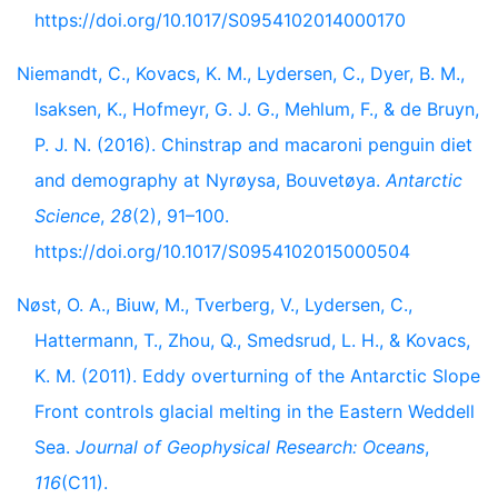
https://doi.org/10.1017/S0954102014000170
Niemandt, C., Kovacs, K. M., Lydersen, C., Dyer, B. M.,
Isaksen, K., Hofmeyr, G. J. G., Mehlum, F., & de Bruyn,
P. J. N. (2016). Chinstrap and macaroni penguin diet
and demography at Nyrøysa, Bouvetøya.
Antarctic
Science
,
28
(2), 91–100.
https://doi.org/10.1017/S0954102015000504
Nøst, O. A., Biuw, M., Tverberg, V., Lydersen, C.,
Hattermann, T., Zhou, Q., Smedsrud, L. H., & Kovacs,
K. M. (2011). Eddy overturning of the Antarctic Slope
Front controls glacial melting in the Eastern Weddell
Sea.
Journal of Geophysical Research: Oceans
,
116
(C11).