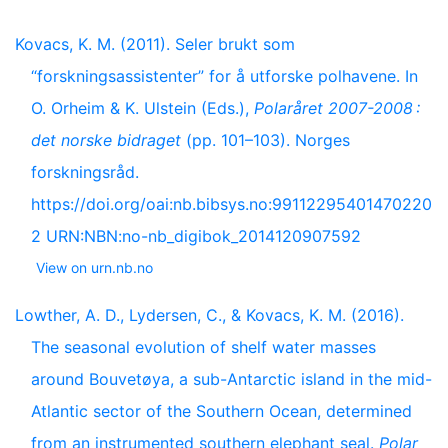
Kovacs, K. M. (2011). Seler brukt som
“forskningsassistenter” for å utforske polhavene. In
O. Orheim & K. Ulstein (Eds.),
Polaråret 2007-2008 :
det norske bidraget
(pp. 101–103). Norges
forskningsråd.
https://doi.org/oai:nb.bibsys.no:99112295401470220
2 URN:NBN:no-nb_digibok_2014120907592
View on urn.nb.no
Lowther, A. D., Lydersen, C., & Kovacs, K. M. (2016).
The seasonal evolution of shelf water masses
around Bouvetøya, a sub-Antarctic island in the mid-
Atlantic sector of the Southern Ocean, determined
from an instrumented southern elephant seal.
Polar