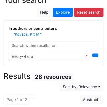
Your search
Help
Explore
Reset search
In authors or contributors
"Kovacs, Kit M."
Search within results for...
Search in...
Results
28 resources
Sort by: Relevance
Page 1 of 2
Abstracts