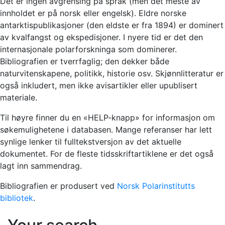
Det er ingen avgrensing på språk (men det meste av
innholdet er på norsk eller engelsk). Eldre norske
antarktispublikasjoner (den eldste er fra 1894) er dominert
av kvalfangst og ekspedisjoner. I nyere tid er det den
internasjonale polarforskninga som dominerer.
Bibliografien er tverrfaglig; den dekker både
naturvitenskapene, politikk, historie osv. Skjønnlitteratur er
også inkludert, men ikke avisartikler eller upublisert
materiale.
Til høyre finner du en «HELP-knapp» for informasjon om
søkemulighetene i databasen. Mange referanser har lett
synlige lenker til fulltekstversjon av det aktuelle
dokumentet. For de fleste tidsskriftartiklene er det også
lagt inn sammendrag.
Bibliografien er produsert ved
Norsk Polarinstitutts
bibliotek
.