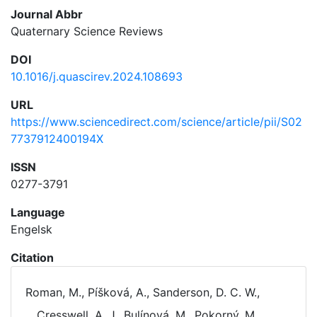
Journal Abbr
Quaternary Science Reviews
DOI
10.1016/j.quascirev.2024.108693
URL
https://www.sciencedirect.com/science/article/pii/S02
7737912400194X
ISSN
0277-3791
Language
Engelsk
Citation
Roman, M., Píšková, A., Sanderson, D. C. W.,
Cresswell, A. J., Bulínová, M., Pokorný, M.,