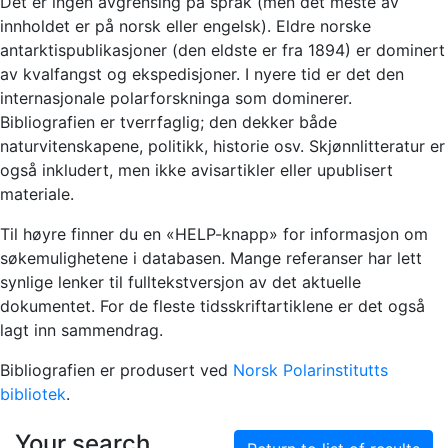
Det er ingen avgrensing på språk (men det meste av
innholdet er på norsk eller engelsk). Eldre norske
antarktispublikasjoner (den eldste er fra 1894) er dominert
av kvalfangst og ekspedisjoner. I nyere tid er det den
internasjonale polarforskninga som dominerer.
Bibliografien er tverrfaglig; den dekker både
naturvitenskapene, politikk, historie osv. Skjønnlitteratur er
også inkludert, men ikke avisartikler eller upublisert
materiale.
Til høyre finner du en «HELP-knapp» for informasjon om
søkemulighetene i databasen. Mange referanser har lett
synlige lenker til fulltekstversjon av det aktuelle
dokumentet. For de fleste tidsskriftartiklene er det også
lagt inn sammendrag.
Bibliografien er produsert ved
Norsk Polarinstitutts
bibliotek
.
Your search