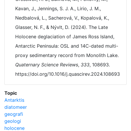
Kavan, J., Jennings, S. J. A., Lirio, J. M.,
Nedbalová, L., Sacherová, V., Kopalová, K.,
Glasser, N. F., & Nývlt, D. (2024). The Late
Holocene deglaciation of James Ross Island,
Antarctic Peninsula: OSL and 14C-dated multi-
proxy sedimentary record from Monolith Lake.
Quaternary Science Reviews
,
333
, 108693.
https://doi.org/10.1016/j.quascirev.2024.108693
Topic
Antarktis
diatomeer
geografi
geologi
holocene