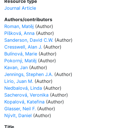
Resource type
Journal Article
Authors/contributors
Roman, Matěj
(Author)
Píšková, Anna
(Author)
Sanderson, David C.W.
(Author)
Cresswell, Alan J.
(Author)
Bulínová, Marie
(Author)
Pokorný, Matěj
(Author)
Kavan, Jan
(Author)
Jennings, Stephen J.A.
(Author)
Lirio, Juan M.
(Author)
Nedbalová, Linda
(Author)
Sacherová, Veronika
(Author)
Kopalová, Kateřina
(Author)
Glasser, Neil F.
(Author)
Nývlt, Daniel
(Author)
Title