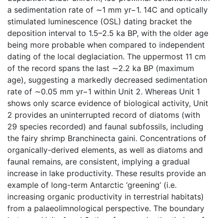
a sedimentation rate of ∼1 mm yr−1. 14C and optically
stimulated luminescence (OSL) dating bracket the
deposition interval to 1.5–2.5 ka BP, with the older age
being more probable when compared to independent
dating of the local deglaciation. The uppermost 11 cm
of the record spans the last ∼2.2 ka BP (maximum
age), suggesting a markedly decreased sedimentation
rate of ∼0.05 mm yr−1 within Unit 2. Whereas Unit 1
shows only scarce evidence of biological activity, Unit
2 provides an uninterrupted record of diatoms (with
29 species recorded) and faunal subfossils, including
the fairy shrimp Branchinecta gaini. Concentrations of
organically-derived elements, as well as diatoms and
faunal remains, are consistent, implying a gradual
increase in lake productivity. These results provide an
example of long-term Antarctic ‘greening’ (i.e.
increasing organic productivity in terrestrial habitats)
from a palaeolimnological perspective. The boundary