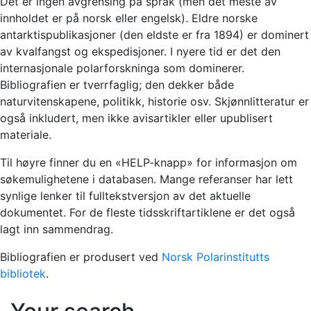
Det er ingen avgrensing på språk (men det meste av
innholdet er på norsk eller engelsk). Eldre norske
antarktispublikasjoner (den eldste er fra 1894) er dominert
av kvalfangst og ekspedisjoner. I nyere tid er det den
internasjonale polarforskninga som dominerer.
Bibliografien er tverrfaglig; den dekker både
naturvitenskapene, politikk, historie osv. Skjønnlitteratur er
også inkludert, men ikke avisartikler eller upublisert
materiale.
Til høyre finner du en «HELP-knapp» for informasjon om
søkemulighetene i databasen. Mange referanser har lett
synlige lenker til fulltekstversjon av det aktuelle
dokumentet. For de fleste tidsskriftartiklene er det også
lagt inn sammendrag.
Bibliografien er produsert ved
Norsk Polarinstitutts
bibliotek
.