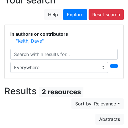
Your search
Help
Explore
Reset search
In authors or contributors
"Keith, Dave"
Search within results for...
Search in...
Results
2 resources
Sort by: Relevance
Abstracts