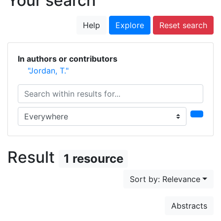
Your search
Help
Explore
Reset search
In authors or contributors
"Jordan, T."
Search within results for...
Search in...
Result
1 resource
Sort by: Relevance
Abstracts