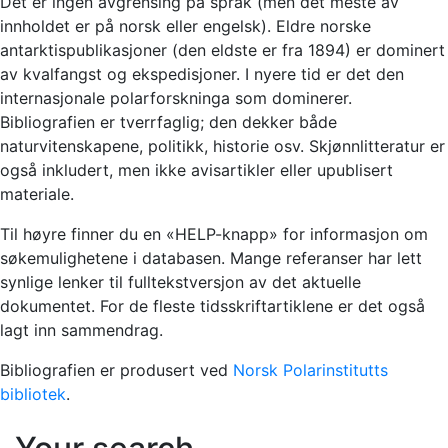
Det er ingen avgrensing på språk (men det meste av
innholdet er på norsk eller engelsk). Eldre norske
antarktispublikasjoner (den eldste er fra 1894) er dominert
av kvalfangst og ekspedisjoner. I nyere tid er det den
internasjonale polarforskninga som dominerer.
Bibliografien er tverrfaglig; den dekker både
naturvitenskapene, politikk, historie osv. Skjønnlitteratur er
også inkludert, men ikke avisartikler eller upublisert
materiale.
Til høyre finner du en «HELP-knapp» for informasjon om
søkemulighetene i databasen. Mange referanser har lett
synlige lenker til fulltekstversjon av det aktuelle
dokumentet. For de fleste tidsskriftartiklene er det også
lagt inn sammendrag.
Bibliografien er produsert ved
Norsk Polarinstitutts
bibliotek
.