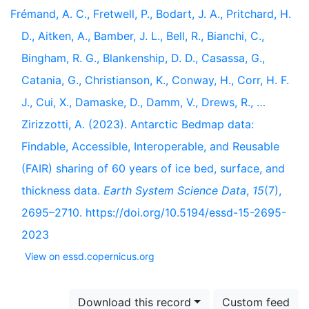
Frémand, A. C., Fretwell, P., Bodart, J. A., Pritchard, H.
D., Aitken, A., Bamber, J. L., Bell, R., Bianchi, C.,
Bingham, R. G., Blankenship, D. D., Casassa, G.,
Catania, G., Christianson, K., Conway, H., Corr, H. F.
J., Cui, X., Damaske, D., Damm, V., Drews, R., …
Zirizzotti, A. (2023). Antarctic Bedmap data:
Findable, Accessible, Interoperable, and Reusable
(FAIR) sharing of 60 years of ice bed, surface, and
thickness data.
Earth System Science Data
,
15
(7),
2695–2710. https://doi.org/10.5194/essd-15-2695-
2023
View on essd.copernicus.org
Download this record
Custom feed