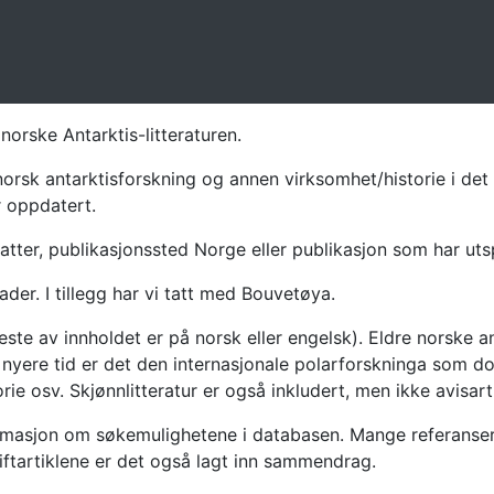
norske Antarktis-litteraturen.
norsk antarktisforskning og annen virksomhet/historie i det 
r oppdatert.
atter, publikasjonssted Norge eller publikasjon som har uts
ader. I tillegg har vi tatt med Bouvetøya.
te av innholdet er på norsk eller engelsk). Eldre norske an
nyere tid er det den internasjonale polarforskninga som dom
ie osv. Skjønnlitteratur er også inkludert, men ikke avisarti
masjon om søkemulighetene i databasen. Mange referanser har
riftartiklene er det også lagt inn sammendrag.