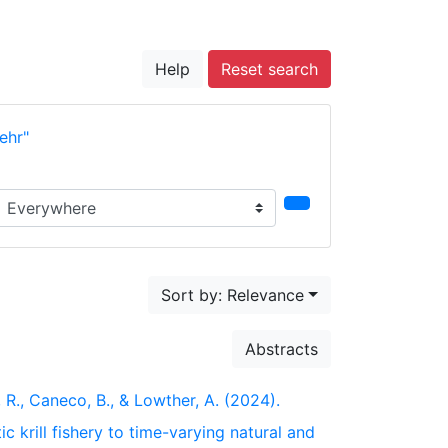
Help
Reset search
ehr"
earch in...
Sort by: Relevance
Abstracts
, R., Caneco, B., & Lowther, A. (2024).
c krill fishery to time-varying natural and