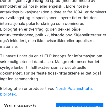
Det er ingen avgrensing på språk (men det meste av
innholdet er på norsk eller engelsk). Eldre norske
antarktispublikasjoner (den eldste er fra 1894) er dominert
av kvalfangst og ekspedisjoner. I nyere tid er det den
internasjonale polarforskninga som dominerer.
Bibliografien er tverrfaglig; den dekker både
naturvitenskapene, politikk, historie osv. Skjønnlitteratur er
også inkludert, men ikke avisartikler eller upublisert
materiale.
Til høyre finner du en «HELP-knapp» for informasjon om
søkemulighetene i databasen. Mange referanser har lett
synlige lenker til fulltekstversjon av det aktuelle
dokumentet. For de fleste tidsskriftartiklene er det også
lagt inn sammendrag.
Bibliografien er produsert ved
Norsk Polarinstitutts
bibliotek
.
Your search