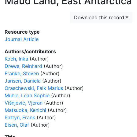
Maud Land, East Antarctica
Download this record
Resource type
Journal Article
Authors/contributors
Koch, Inka
(Author)
Drews, Reinhard
(Author)
Franke, Steven
(Author)
Jansen, Daniela
(Author)
Oraschewski, Falk Marius
(Author)
Muhle, Leah Sophie
(Author)
Višnjević, Vjeran
(Author)
Matsuoka, Kenichi
(Author)
Pattyn, Frank
(Author)
Eisen, Olaf
(Author)