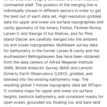
continental shelf. The position of the merging line is
individually chosen in different sectors in order to get
the best out of each data set. High resolution gridded
data for upper and lower ice surface topographies and
cavity geometry of the Amery, Fimbul, Filchner-Ronne,
Larsen C and George VI Ice Shelves, and for Pine
Island Glacier are carefully merged into the ambient
ice and ocean topographies. Multibeam survey data
for bathymetry in the former Larsen B cavity and the
southeastern Bellingshausen Sea have been obtained
from the data centers of Alfred Wegener Institute
(AWI), British Antarctic Survey (BAS) and Lamont-
Doherty Earth Observatory (LDEO), gridded, and
blended into the existing bathymetry map. The
resulting global 1-minute topography data set (RTopo-
1) contains maps for upper and lower ice surface
heights, bedrock bathymetry, and consistent masks for
open ocean, grounded ice, floating ice, and bare land