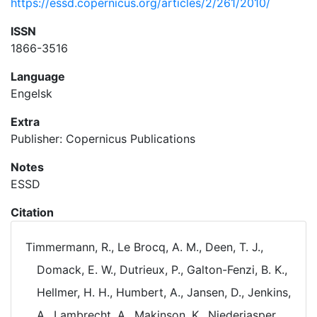
https://essd.copernicus.org/articles/2/261/2010/
ISSN
1866-3516
Language
Engelsk
Extra
Publisher: Copernicus Publications
Notes
ESSD
Citation
Timmermann, R., Le Brocq, A. M., Deen, T. J.,
Domack, E. W., Dutrieux, P., Galton-Fenzi, B. K.,
Hellmer, H. H., Humbert, A., Jansen, D., Jenkins,
A., Lambrecht, A., Makinson, K., Niederjasper,