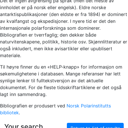
Det er ingen avgrensing på språk (men det meste av
innholdet er på norsk eller engelsk). Eldre norske
antarktispublikasjoner (den eldste er fra 1894) er dominert
av kvalfangst og ekspedisjoner. I nyere tid er det den
internasjonale polarforskninga som dominerer.
Bibliografien er tverrfaglig; den dekker både
naturvitenskapene, politikk, historie osv. Skjønnlitteratur er
også inkludert, men ikke avisartikler eller upublisert
materiale.
Til høyre finner du en «HELP-knapp» for informasjon om
søkemulighetene i databasen. Mange referanser har lett
synlige lenker til fulltekstversjon av det aktuelle
dokumentet. For de fleste tidsskriftartiklene er det også
lagt inn sammendrag.
Bibliografien er produsert ved
Norsk Polarinstitutts
bibliotek
.
Your search