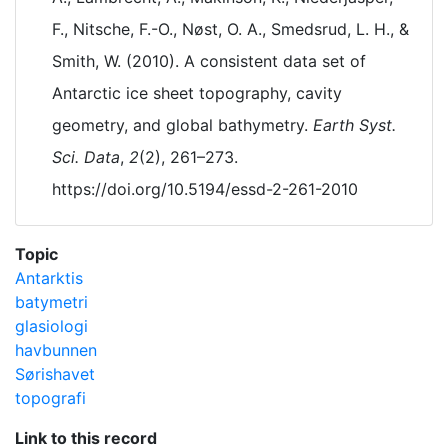
F., Nitsche, F.-O., Nøst, O. A., Smedsrud, L. H., &
Smith, W. (2010). A consistent data set of
Antarctic ice sheet topography, cavity
geometry, and global bathymetry.
Earth Syst.
Sci. Data
,
2
(2), 261–273.
https://doi.org/10.5194/essd-2-261-2010
Topic
Antarktis
batymetri
glasiologi
havbunnen
Sørishavet
topografi
Link to this record