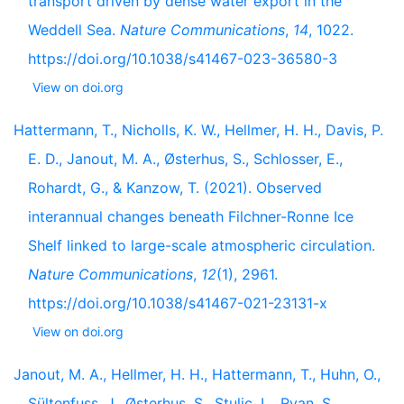
transport driven by dense water export in the
Weddell Sea.
Nature Communications
,
14
, 1022.
https://doi.org/10.1038/s41467-023-36580-3
View on doi.org
Hattermann, T., Nicholls, K. W., Hellmer, H. H., Davis, P.
E. D., Janout, M. A., Østerhus, S., Schlosser, E.,
Rohardt, G., & Kanzow, T. (2021). Observed
interannual changes beneath Filchner-Ronne Ice
Shelf linked to large-scale atmospheric circulation.
Nature Communications
,
12
(1), 2961.
https://doi.org/10.1038/s41467-021-23131-x
View on doi.org
Janout, M. A., Hellmer, H. H., Hattermann, T., Huhn, O.,
Sültenfuss, J., Østerhus, S., Stulic, L., Ryan, S.,