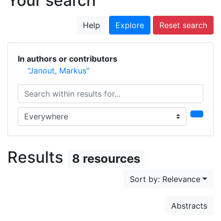
Your search
Help
Explore
Reset search
In authors or contributors
"Janout, Markus"
Search within results for...
Search in...
Results
8 resources
Sort by: Relevance
Abstracts