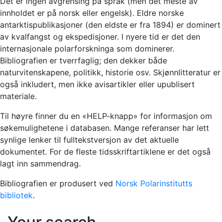
Det er ingen avgrensing på språk (men det meste av
innholdet er på norsk eller engelsk). Eldre norske
antarktispublikasjoner (den eldste er fra 1894) er dominert
av kvalfangst og ekspedisjoner. I nyere tid er det den
internasjonale polarforskninga som dominerer.
Bibliografien er tverrfaglig; den dekker både
naturvitenskapene, politikk, historie osv. Skjønnlitteratur er
også inkludert, men ikke avisartikler eller upublisert
materiale.
Til høyre finner du en «HELP-knapp» for informasjon om
søkemulighetene i databasen. Mange referanser har lett
synlige lenker til fulltekstversjon av det aktuelle
dokumentet. For de fleste tidsskriftartiklene er det også
lagt inn sammendrag.
Bibliografien er produsert ved
Norsk Polarinstitutts
bibliotek
.