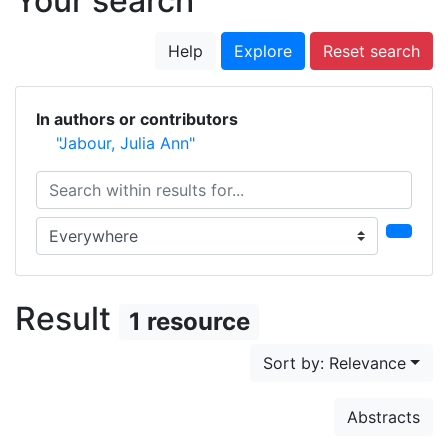
Your search
Help
Explore
Reset search
In authors or contributors
"Jabour, Julia Ann"
Search within results for...
Search in...
Result
1 resource
Sort by: Relevance
Abstracts