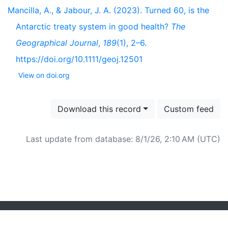
Mancilla, A., & Jabour, J. A. (2023). Turned 60, is the
Antarctic treaty system in good health?
The
Geographical Journal
,
189
(1), 2–6.
https://doi.org/10.1111/geoj.12501
View on doi.org
Download this record
Custom feed
Last update from database: 8/1/26, 2:10 AM (UTC)
Powered by
Zotero
and
Kerko
.