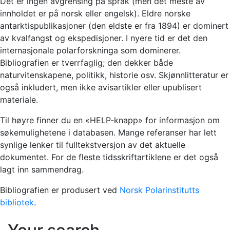
Det er ingen avgrensing på språk (men det meste av
innholdet er på norsk eller engelsk). Eldre norske
antarktispublikasjoner (den eldste er fra 1894) er dominert
av kvalfangst og ekspedisjoner. I nyere tid er det den
internasjonale polarforskninga som dominerer.
Bibliografien er tverrfaglig; den dekker både
naturvitenskapene, politikk, historie osv. Skjønnlitteratur er
også inkludert, men ikke avisartikler eller upublisert
materiale.
Til høyre finner du en «HELP-knapp» for informasjon om
søkemulighetene i databasen. Mange referanser har lett
synlige lenker til fulltekstversjon av det aktuelle
dokumentet. For de fleste tidsskriftartiklene er det også
lagt inn sammendrag.
Bibliografien er produsert ved
Norsk Polarinstitutts
bibliotek
.